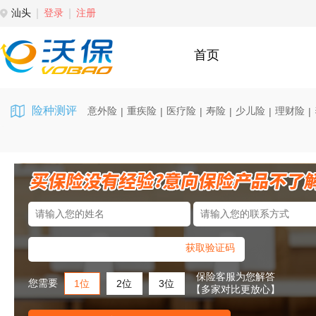
汕头
登录
注册
首页
险种测评
意外险
重疾险
医疗险
寿险
少儿险
理财险
|
|
|
|
|
|
获取验证码
保险客服为您解答
您需要
1位
2位
3位
【多家对比更放心】