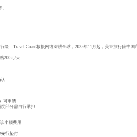
率。
旅行险，
Travel Guard
救援网络深耕全球，
2025
年
11
月起，美亚旅行险中国
贴
200
元
/
天
确认
）可申请
额度部分需自行承担
诊小额费用
需先行垫付