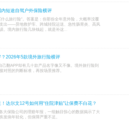
国内短途自驾户外保险横评
买什么旅行险"。答案是：你那份全年意外险，大概率没覆
支出——异地救护车、跨城转院运送、急性肠胃炎、高风
。境内旅行险几块钱起，就是补这...
？2026年5款境外旅行险横评
，自己翻APP却有几十款产品名字像又不像。境外旅行险到
接对照的判断标准，再按场景推荐。
！达尔文12号如何用“住院津贴”让保费不白花？
26年各大保险公司的理赔年报，一组触目惊心的数据揭示了大
疾发病年轻化，但保障严重不足。