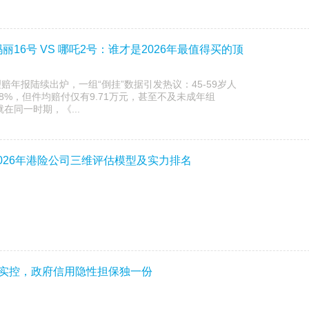
玛丽16号 VS 哪吒2号：谁才是2026年最值得买的顶
理赔年报陆续出炉，一组“倒挂”数据引发热议：45-59岁人
48%，但件均赔付仅有9.71万元，甚至不及未成年组
就在同一时期，《...
2026年港险公司三维评估模型及实力排名
资实控，政府信用隐性担保独一份