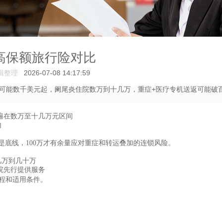
年高保额旅行险对比
辑整理
2026-07-08 14:17:59
可能数千美元起，阑尾炎住院数万到十几万，重症+医疗专机送返可能破
遍在数万至十几万元区间
内
是底线，
100
万才有余量应对重症和转运叠加的连锁风险。
几万到几十万
院先行提供服务
程和适用条件。