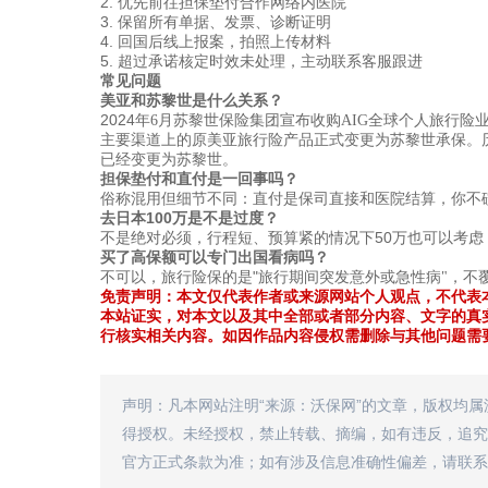
2.
优先前往担保垫付合作网络内医院
3.
保留所有单据、发票、诊断证明
4.
回国后线上报案，拍照上传材料
5.
超过承诺核定时效未处理，主动联系客服跟进
常见问题
美亚和苏黎世是什么关系？
2024
年
6
月苏黎世保险集团宣布收购
AIG
全球个人旅行险
主要渠道上的原美亚旅行险产品正式变更为苏黎世承保。
已经变更为苏黎世。
担保垫付和直付是一回事吗？
俗称混用但细节不同：直付是保司直接和医院结算，你不
100
去日本
万是不是过度？
50
不是绝对必须，行程短、预算紧的情况下
万也可以考虑
买了高保额可以专门出国看病吗？
"
不可以，旅行险保的是
旅行期间突发意外或急性病
"
，不
免责声明：本文仅代表作者或来源网站个人观点，不代表
本站证实，对本文以及其中全部或者部分内容、文字的真
行核实相关内容。如因作品内容侵权需删除与其他问题需
声明：凡本网站注明“来源：沃保网”的文章，版权均
得授权。未经授权，禁止转载、摘编，如有违反，追究
官方正式条款为准；如有涉及信息准确性偏差，请联系