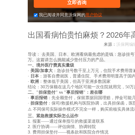
立即咨询
我已阅读并同意沃保网的
用户协议
出国看病怕贵怕麻烦？2026
来源：
沃保网编
导读：
去美国、日本、欧洲看病最焦虑的是钱：急诊挂号
万。这篇讲怎么挑能减少垫付压力的产品。
一、境外医疗费真实量级
·
/
美国
加拿大
：急诊挂号数千至上万元，住院手术费用普
·
日本
：游客自费就医，普通住院、手术费用明显高于国
·
欧洲
：整体低于美国，但高于亚洲多数国家
30
结论：
万保额在这几个地区可能一次住院就用完，
50
万
二、
"担保垫付" vs "事后报销"：差在哪
·
事后报销
：先全额垫付，保留票据回国理赔，押金可能
·
/
担保垫付
：保司
救援机构与医院协调，出具担保函，医
⚠️
不同保司实际操作模式不完全一样，购买前核实具体流
三、紧急救援实际怎么运作
1.
报案
——
通过保单指引的救援渠道联系
2.
医疗协调
——
评估病情、协调转院
3.
费用担保垫付
——
视条款和医院合作情况