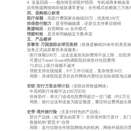
4.
送返回国
——
视伤情安排医护陪同、专机或商务舱改装
自营救援网络响应链路通常更短；合作模式依赖第三方效
四、选购核心标准
50
医疗保额
：高医疗费国家合格线
万，优质线
100
万
担保垫付能力
：是否明确披露，还是仅支持事后报销
vs
救援响应
：自营网络
合作模式
理赔时效
：是否有明确核定天数承诺
五、产品横评
20
苏黎世
·
万国游踪全球完美档
（前身是畅销
余年的美亚
业务正式由苏黎世承保服务）
·
100
医疗保额
万，运送送返按实际费用不设上限，住院津
·
Travel Guard
可通过
协调医院担保垫付住院费用
·
71
岁以上医疗保额不减半
·
5
理赔支持在线报案，
个工作日核定，复杂情形
30
日
·
局限：具体医院是否在合作网络内需结合实际就医地点
安联
·
安行万里全球计划
（安联自营救援网络）
·
100
中高档医疗保额可达
万区间
·
1
担保垫付：单次门诊或住院费用超过一定门槛（约
万元
·
局限：旅行运送和送返为固定额度，重症转运费用超出
史带
·
境外旅行险
（含直付特色的产品线）
·
"
部分产品线（如
爱自由星享
"
）支持境外医疗直付，含门
·
"
救援机构
爱思卡
"
自营
·
局限：直付仅限合作医院网络内的机构，网络外就医仍