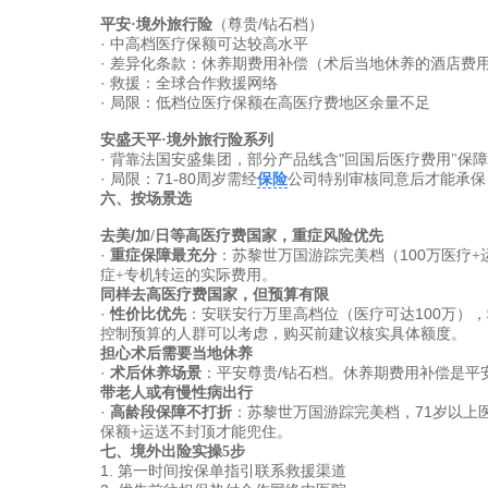
/
平安
·
境外旅行险
（尊贵
钻石档）
·
中高档医疗保额可达较高水平
·
差异化条款：休养期费用补偿（术后当地休养的酒店费
·
救援：全球合作救援网络
·
局限：低档位医疗保额在高医疗费地区余量不足
安盛天平
·
境外旅行险系列
·
"
背靠法国安盛集团，部分产品线含
回国后医疗费用
"
保障
·
71-80
局限：
周岁需经
保险
公司特别审核同意后才能承保
六、按场景选
/
去美
加
/
日等高医疗费国家，重症风险优先
·
100
重症保障最充分
：苏黎世万国游踪完美档（
万医疗
+
症
+
专机转运的实际费用。
同样去高医疗费国家，但预算有限
·
100
性价比优先
：安联安行万里高档位（医疗可达
万），
控制预算的人群可以考虑，购买前建议核实具体额度。
担心术后需要当地休养
·
/
术后休养场景
：平安尊贵
钻石档。休养期费用补偿是平
带老人或有慢性病出行
·
71
高龄段保障不打折
：苏黎世万国游踪完美档，
岁以上
保额
+
运送不封顶才能兜住。
七、境外出险实操
5步
1.
第一时间按保单指引联系救援渠道