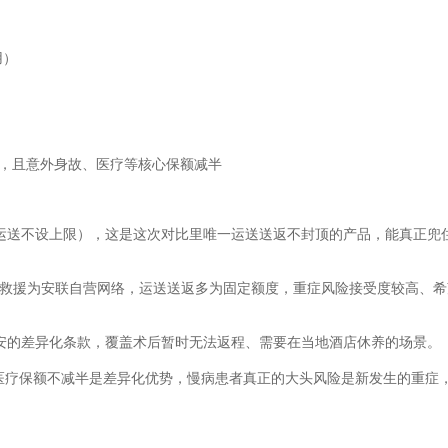
用）
，且意外身故、医疗等核心保额减半
运送不设上限），这是这次对比里唯一运送送返不封顶的产品，能真正兜
救援为安联自营网络，运送送返多为固定额度，重症风险接受度较高、希
安的差异化条款，覆盖术后暂时无法返程、需要在当地酒店休养的场景。
医疗保额不减半是差异化优势，慢病患者真正的大头风险是新发生的重症