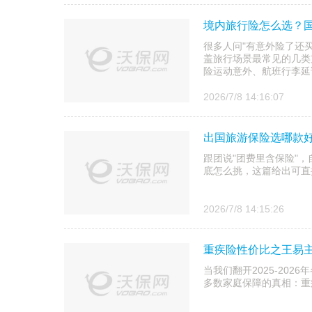
境内旅行险怎么选？
很多人问"有意外险了还
盖旅行场景最常见的几类
险运动意外、航班行李延误
2026/7/8 14:16:07
出国旅游保险选哪款好
跟团说"团费里含保险"
底怎么挑，这篇给出可直
2026/7/8 14:15:26
重疾险性价比之王易主
当我们翻开2025-20
多数家庭保障的真相：重