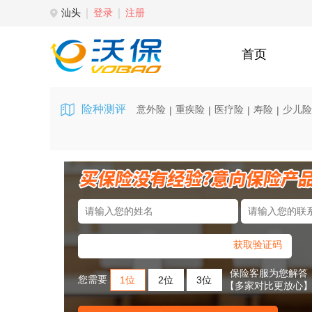
汕头
登录
注册
首页
险种测评
意外险
重疾险
医疗险
寿险
少儿险
|
|
|
|
获取验证码
保险客服为您解答
您需要
1位
2位
3位
【多家对比更放心