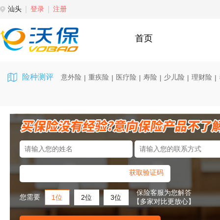
汕头
登录
注册
首页
险种测评
意外险
重疾险
医疗险
寿险
少儿险
理财险
|
|
|
|
|
|
获取验证码
保险客服为您解答
您需要
1位
2位
3位
【多家对比更放心】