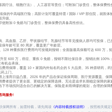
基因疗法、细胞疗法）、人工器官等责任；可附加门诊责任，整体保费性
续保的中高端医疗险；高阶计划可覆盖特需 / 国际 / VIP 部住院，就医体
面升级。
使附加 0 免赔与门诊责任，整体保费仍具备高性价比。
病、高血脂、乙肝、甲状腺结节、乳腺结节等常见慢病人群均可投保，已
投保年龄可至 80 周岁，覆盖更广年龄层。
、128 种重疾医疗费用均可按规则报销；全面版最高保额可达 600 万，
 600 万，癌症、重疾 0 免赔，报销不限社保目录，报销比例 100%
症有机会承保。
保障，覆盖 10 + 家国内外知名药企的 5 大品类、35 种原研药，药
、送药上门。
用上涨而日益凸显。2026 年的产品在保证续保周期、医疗资源覆盖、保
消费者提供了更全面、更稳定的保障选择。无论是追求长期稳定保障的家
当下市场找到适合自己的解决方案。保险是未雨绸缪的规划，合理的保障
咨询服务!
属沃保网所有，如需转载，请先阅读
《内容转载授权说明》
，按照相关规定