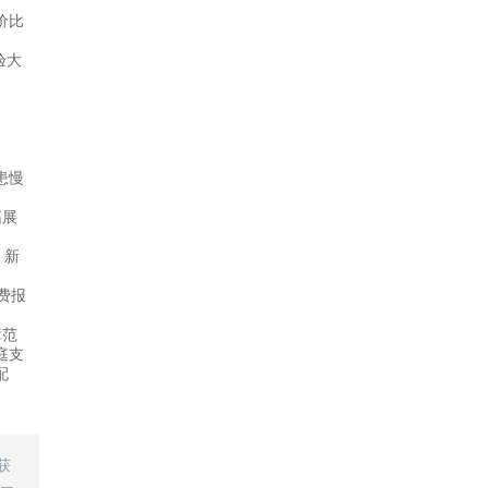
价比
验大
患慢
拓展
；新
费报
障范
庭支
配
获