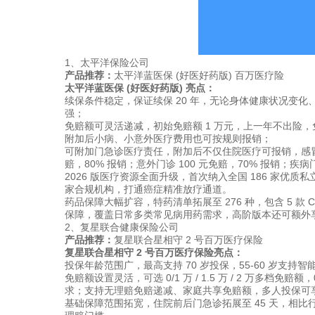
1、太平洋保险公司
产品推荐：
太平洋蓝医保 (好医好药版) 百万医疗险
太平洋蓝医保 (好医好药版) 亮点：
续保条件稳定，保证续保 20 年，无论身体健康状况变化
强；
免赔额可灵活递减，初始免赔额 1 万元，上一年不出险，免赔
附加后小病、小意外医疗费用也可按规则报销；
可附加门急诊医疗责任，附加后不仅住院医疗可报销，感冒
赔，80% 报销；意外门诊 100 元免赔，70% 报销；疾病门
2026 版医疗资源全面升级，首次纳入全国 186 家优质私
家合规机构，打通癌症精准放疗通道。
药品保障大幅扩容，特药清单拓展至 276 种，包含 5 款 
保障，覆盖日常多类常见病用药需求，高阶版本还可额外
2、复星联合健康保险公司
产品推荐：
复星联合星相守 2 号百万医疗保险
复星联合星相守 2 号百万医疗保险亮点：
投保年龄范围广，最高支持 70 岁投保，55-60 岁支
免赔额设置灵活，可选 0/1 万 / 1.5 万 / 2 万多
求；支持无理赔免赔递减、家庭共享免赔额，多人投保可
基础保障范围拓宽，住院前后门急诊拓展至 45 天，相比