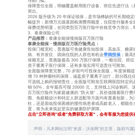
理赔门槛。
保障责任全面，明确覆盖耐用医疗设备、癌症先进疗法（
突出。
2026 版升级为 20 年保证续保，是市场稀缺的可长期稳定
幅提升；新增万元级基因检测费用额度，住院垫付服务全
保费优势明显，在同类型百万医疗险中价格竞争力突出，即
3、泰康保险公司
产品推荐：
泰康全能保慢病版百万医疗险
泰康全能保・慢病版百万医疗险亮点：
投保门槛宽松，普惠版可免健康告知投保，高血压、糖尿
病、有并发症、因病住院的人群也有机会
带病投保
；最高
保额充足，普惠版最高 300 万医疗保障，一般住院、癌症
质子重离子医疗保障，还有多项实用可选责任可附加。
全面版保障更完整，70 岁前均可投保全面版，年度保额提升至
增 70 种肿瘤特药保障，涵盖质子重离子治疗，部分既往
可选线上购药报销责任，全面版可附加互联网医院特定药品费用
销 50%，全年最高可报 20000 元，支持线上问诊购药
百万医疗险作为家庭健康的 “防火墙”，其价值随着医疗费
围、免赔额设计和特定人群适配等方面均有显著创新，为
柱，还是面临投保困难的慢性病患者或高龄老人，都能在
置，将为未来筑起坚实的健康防护屏障。
点击"立即咨询"或者"免费获取方案"，会有客服为您提供
声明：凡本网站注明“来源：沃保网”的文章，版权均