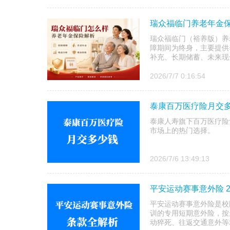
瑞众福临门养老年金保
瑞众福临门（裕养版）养
障期间为终身，主要提供
补充、长期储蓄、未来现
2026/7/7 0:16:54
泰康百万医疗险月交多
泰康人寿旗下百万医疗险
市场上的热门选择。
2026/7/6 13:49:13
平安运动赛事意外险 
平安运动赛事意外险是校
训的专用短期意外险，按
动猝死、往返交通意外等场