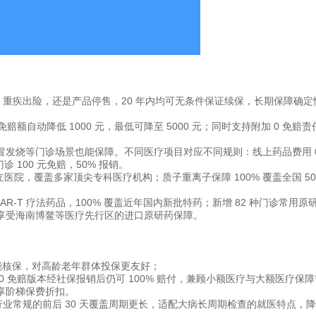
、重疾出险，还是产品停售，20 年内均可无条件保证续保，长期保障确定
额自动降低 1000 元，最低可降至 5000 元；同时支持附加 0 免赔责
发烧等门诊场景也能保障。不同医疗项目对应不同规则：线上药品费用 0
诊 100 元免赔，50% 报销。
立医院，覆盖多家顶尖专科医疗机构；质子重离子保障 100% 覆盖全国 50 
CAR-T 疗法药品，100% 覆盖近年国内新批特药；新增 82 种门诊常用原
享受海南博鳌等医疗先行区的进口原研药保障。
持智能核保，对高龄老年群体投保更友好；
档免赔额，0 免赔版本经社保报销后仍可 100% 赔付，兼顾小额医疗与大额医疗保
享阶梯保费折扣。
行业常规的前后 30 天覆盖周期更长，适配大病长周期检查的就医特点，