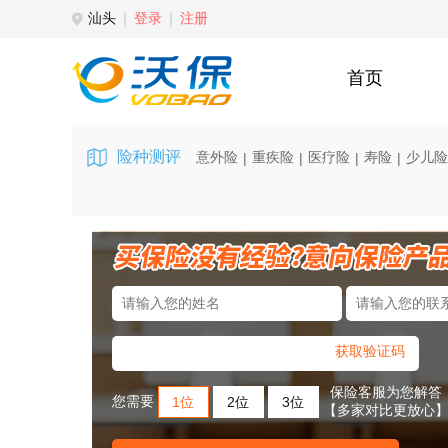
汕头
登录
注册
首页
险种测评
意外险
重疾险
医疗险
寿险
少儿险
|
|
|
|
获取验证码
保险客服为您解答
您需要
1位
2位
3位
【多家对比更放心