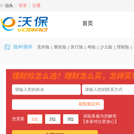
汕头
登录
注册
首页
险种测评
意外险
重疾险
医疗险
寿险
少儿险
理财险
|
|
|
|
|
|
获取验证码
保险客服为您解答
您需要
1位
2位
3位
【多家对比更放心】