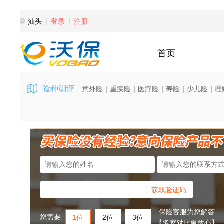
汕头
登录
注册
首页
险种测评
意外险
|
重疾险
|
医疗险
|
寿险
|
少儿险
|
理
获取验证码
保险客服为您解答
您需要
1位
2位
3位
【多家对比更放心】