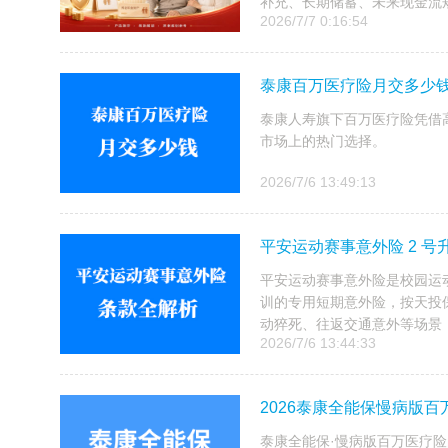
补充、长期储蓄、未来现金流
2026/7/7 0:16:54
泰康百万医疗险月交多少钱？
泰康人寿旗下百万医疗险凭借
市场上的热门选择。
2026/7/6 13:49:13
平安运动赛事意外险 2 
平安运动赛事意外险是校园运动
训的专用短期意外险，按天投
动猝死、往返交通意外等场景，
2026/7/6 13:44:33
2026泰康全能保慢病版
泰康全能保·慢病版百万医疗