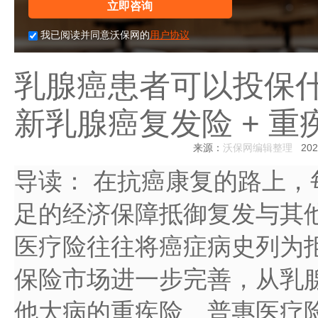
立即咨询
我已阅读并同意沃保网的
用户协议
乳腺癌患者可以投保什么
新乳腺癌复发险 + 重
来源：
沃保网编辑整理
2026
导读：
在抗癌康复的路上，
足的经济保障抵御复发与其
医疗险往往将癌症病史列为拒保
保险市场进一步完善，从乳
他大病的重疾险、普惠医疗