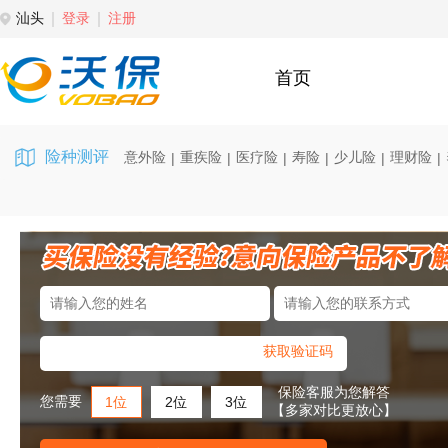
汕头
登录
注册
首页
险种测评
意外险
重疾险
医疗险
寿险
少儿险
理财险
|
|
|
|
|
|
获取验证码
保险客服为您解答
您需要
1位
2位
3位
【多家对比更放心】