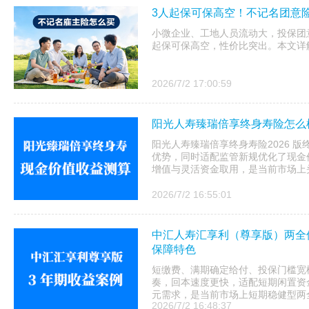
3人起保可保高空！不记名团意
小微企业、工地人员流动大，投保团
起保可保高空，性价比突出。本文详
2026/7/2 17:00:59
阳光人寿臻瑞倍享终身寿险怎么样
阳光人寿臻瑞倍享终身寿险2026 
优势，同时适配监管新规优化了现金
增值与灵活资金取用，是当前市场上头
2026/7/2 16:55:01
中汇人寿汇享利（尊享版）两全保险
保障特色
短缴费、满期确定给付、投保门槛宽
奏，回本速度更快，适配短期闲置资
元需求，是当前市场上短期稳健型两
2026/7/2 16:48:37