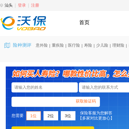
汕头
登录
注册
首页
险种测评
意外险
重疾险
医疗险
寿险
少儿险
理财险
|
|
|
|
|
|
获取验证码
保险客服为您解答
您需要
1位
2位
3位
【多家对比更放心】