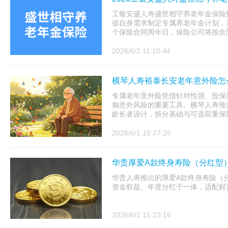
工银安盛人寿盛世相守养老年金保险
据自身需求制定专属养老年金计划，
个保险合同周年日，保险公司将按合
2026/6/2 11:10:44
横琴人寿裕泰长安老年意外险怎
专属老年意外险凭借针对性强、投保
御意外风险的重要工具。横琴人寿推
龄长者设计，拆分基础与可选双重保障
2026/6/1 15:27:26
华贵厚爱A款终身寿险（分红型
华贵人寿推出的厚爱A款终身寿险（
资金权益、年度分红于一体，适配财
2026/6/1 15:23:16