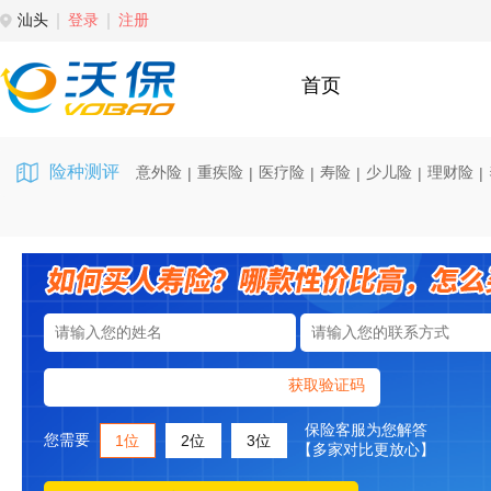
汕头
登录
注册
首页
险种测评
意外险
重疾险
医疗险
寿险
少儿险
理财险
|
|
|
|
|
|
获取验证码
保险客服为您解答
您需要
1位
2位
3位
【多家对比更放心】