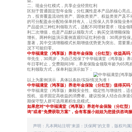
益。
二、现金分红模式，共享企业经营红利
区别于普通固定型年金险，分红属性是本产品的核心亮点
力，投资覆盖流动性资产、固收类资产、权益类资产及不
的可分配盈余分配给保单持有人，让投保人共享保险业务
产品提供三种红利领取方式，适配不同理财需求：现金领
利二次增值，也是产品默认领取方式；购买交清增额保险
增长。两种利益演示案例直观印证红利价值：30周岁投保
显著，其中交清增额模式长期增值优势更为突出。需要重
况下可能归零。
中华福满堂（鸿享版）养老年金保险（分红型）收益高吗
华先生，30周岁，为自己投保了中华福满堂（鸿享版）养
年日零时止，交费期间3年，养老保险金领取年龄为65周岁，
红利领取方式，保单利益演示如下：
以上为案例演示，具体以条款/实际情况为准！
中华福满堂（鸿享版）养老年金保险（分红型）值得买吗
中华福满堂（鸿享版）兼顾安全性、稳定性与增值性，适
投机、追求固定高收益的消费者。建议投保人结合自身退
期保守型人群可选用累积生息模式。
如果您对“中华福满堂（鸿享版）养老年金保险（分红型）
询”或者“免费获取方案”，会有客服小姐姐为您提供咨询
声明：凡本网站注明“来源：沃保网”的文章，版权均