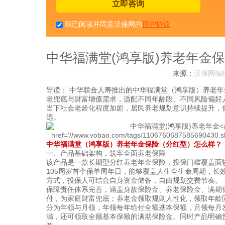
立即咨询
我已阅读并同意沃保网的
用户协议
中华福满堂(鸿享版)养老年金保
来源：
沃保网编
导读：
中华联合人寿推出的中华福满堂（鸿享版）养老年
老兜底与财富增值需求，适配不同年龄段、不同风险偏好
当下社会老龄化程度加剧，居民养老规划意识持续提升，
选。
中华福满堂（鸿享版）养老年金保险（分红型）怎么样？
一、产品基础架构，筑牢全面养老保障
该产品是一款长期型分红养老年金保险，投保门槛覆盖面较
105周岁首个保单周年日，能够覆盖人生全生命周期，长
方式，投保人可结合自身资金储备，自由规划交费节奏。
保障责任体系完善，涵盖身故保险金、养老保险金、满期
付，为家庭财富兜底；养老金领取规则人性化，领取年龄固
分为年领与月领，年领每年给付全额基本保额，月领每月发
满，还可领取全额基本保额的满期保险金。同时产品明确