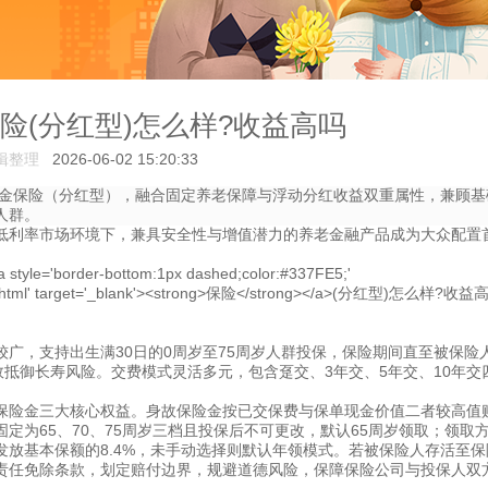
险(分红型)怎么样?收益高吗
辑整理
2026-06-02 15:20:33
金保险（分红型），融合固定养老保障与浮动分红收益双重属性，兼顾基
人群。
低利率市场环境下，兼具安全性与增值潜力的养老金融产品成为大众配置
广，支持出生满30日的0周岁至75周岁人群投保，保险期间直至被保险
效抵御长寿风险。交费模式灵活多元，包含趸交、3年交、5年交、10年交
保险金三大核心权益。身故保险金按已交保费与保单现金价值二者较高值
定为65、70、75周岁三档且投保后不可更改，默认65周岁领取；领取
放基本保额的8.4%，未手动选择则默认年领模式。若被保险人存活至保
责任免除条款，划定赔付边界，规避道德风险，保障保险公司与投保人双