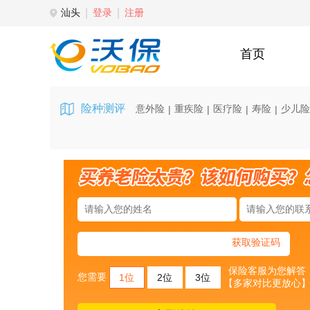
汕头
登录
注册
首页
险种测评
意外险
重疾险
医疗险
寿险
少儿险
|
|
|
|
获取验证码
保险客服为您解答
您需要
1位
2位
3位
【多家对比更放心