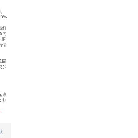
能
0%
置红
双向
差距
端情
单周
息的
短期
；短
咨
获