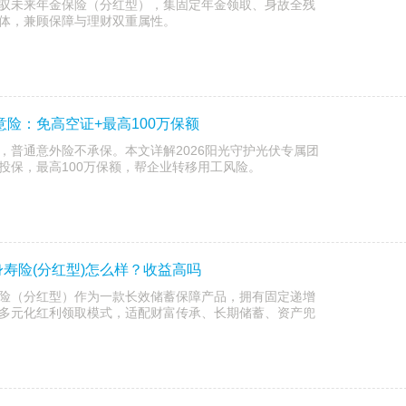
驭未来年金保险（分红型），集固定年金领取、身故全残
体，兼顾保障与理财双重属性。
意险：免高空证+最高100万保额
，普通意外险不承保。本文详解2026阳光守护光伏专属团
投保，最高100万保额，帮企业转移用工风险。
寿险(分红型)怎么样？收益高吗
险（分红型）作为一款长效储蓄保障产品，拥有固定递增
多元化红利领取模式，适配财富传承、长期储蓄、资产兜