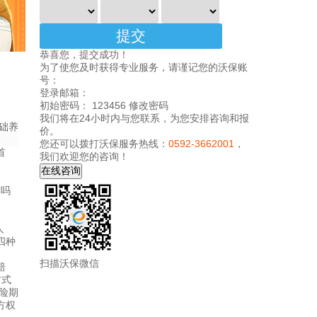
恭喜您，提交成功！
为了使您及时获得专业服务，请谨记您的沃保账
号：
登录邮箱：
初始密码： 123456
修改密码
我们将在24小时内与您联系，为您安排咨询和报
础养
价。
您还可以拨打沃保服务热线：
0592-3662001
，
首
我们欢迎您的咨询！
人
四种
扫描沃保微信
赔
方式
险期
方权