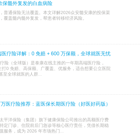
首款保髓外复发的白血病险
，普通保险无法覆盖。本文详解2026众安髓安康的投保渠
，覆盖髓内髓外复发，帮患者转移经济风险。
端医疗险详解：0 免赔 + 600 万保额，全球就医无忧
端医疗险（全球版）是泰康在线主推的一年期高端医疗险，
，主打0 免赔、高保额、广覆盖、优服务，适合想要公立医院
甚至全球就医的人群...
 年百万医疗险推荐：蓝医保长期医疗险（好医好药版）
太平洋保险（集团）旗下健康保险公司推出的高额医疗费
特定门诊、住院前后门急诊等核心医疗责任，凭借长期稳
务，成为 2026 年市场热门...