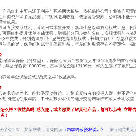
。产品红利主要来源于利差与死差两大板块，依托保险公司专业资产配置
动产类资产等多元品类，平衡风险与收益。依据监管规则，公司将不低于7
经营成果。
取可直接支取红利，满足日常零散开支；累积生息以年复利模式计息，闲
，可用红利提升保单基础保额，增额部分同步参与分红，实现保额与收益
人3年交费，分别选择累积生息与交清增额模式，长期持有后生存总利益
点注意的是，保单红利属于非保证利益，年度红利数值存在不确定性，极
？
老保险金保险（分红型），保险期间为至被保险人年满105周岁的首个保
年交保险费100000元，基本保险金额13109元，华先生选择了累积生
？
合追求稳健养老、能接受浮动收益、计划长期持有的投保人群，并不适合
休规划选定领取年龄，中长期投资者优先选择交清增额模式放大长期收益
怎么样？收益高吗”感兴趣，或者想要了解其他产品，都可以点击“立即
服务！
属沃保网所有，如需转载，请先阅读
《内容转载授权说明》
，按照相关规定