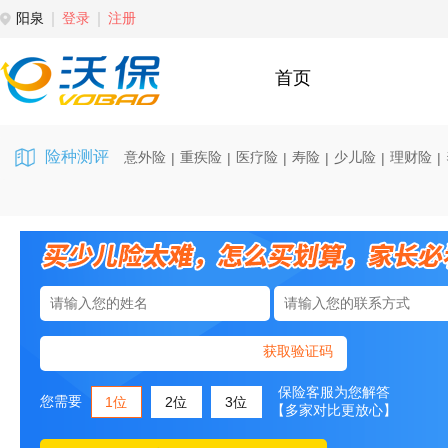
阳泉
登录
注册
首页
险种测评
意外险
重疾险
医疗险
寿险
少儿险
理财险
|
|
|
|
|
|
获取验证码
保险客服为您解答
您需要
1位
2位
3位
【多家对比更放心】