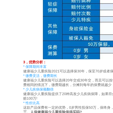
3，优势分析：
* 保障期间丰富
健康福少儿重疾险2021可以选择保30年，保至70岁或
* 缴费灵活，缴费期长
健康福少儿重疾险可以选择20年交或30年交，而且可以
费相同的情况下，缴费期越长，分摊到每年的保费就越少
* 少儿疾病保额翻倍
健康福少人重疾险提供了20种高发少儿疾病保障，如果符
赔100万!
* 性价比高
这款产品保费有一定的优势，0岁男性投保50万，保终身，
三、人保健康福少儿重疾险值得买吗?