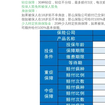
轻症保障：
30种轻症，轻症不分组，最多赔付3次，每次赔
投保人豁免和被保人豁免
身故保障：
如果被保人在18岁前不幸身故，那么保险公司赔付已交保
假如被保人在18岁后不幸身故，那么保险公司给付100%
少儿特定疾病保险金：
20种少儿特定疾病保障，如果被保
司额外给付100%基本保额。