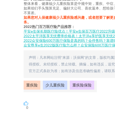
整体来看，健康福少儿重疾险算是中规中矩，重疾、中症
如果咱们手头预算充足、偏好大公司、喜欢返本、想给孩
不算差。
如果您对人保健康福少儿重疾险感兴趣，或者想要了解更
务。
2022热门百万医疗险产品推荐：
平安e生保长期医疗险优点！平安e生保百万医疗2022升
2022太平洋医享无忧费率价格表！太平洋e享护医享无忧2
2022众安保险600万医疗保险是真的吗？会停售吗？靠谱
众安尊享e生2022版医疗险怎么样？众安保险600万医疗
声明：凡本网站注明“来源：沃保网”的文章，版权均
得授权。未经授权，禁止转载、摘编，如有违反，追究
官方正式条款为准；如有涉及信息准确性偏差，请联系
重疾险
少儿重疾险
重疾险保险
0