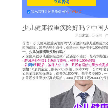
立即咨询
我已阅读并同意沃保网的
用户协议
少儿健康福重疾险好吗？中国
原创
来源：
沃保网
导读：
少儿健康福重疾险好吗?人保健康福少儿重疾险怎么
疾病保障，若符合赔付条件，保险公司额外赔付100%保
一、少儿健康福重疾险好吗?
人保健康福少儿重疾险这款产品还是不错的，是有满期返
· 若因意外导致1-3级高度伤残，可赔付100%保额;
· 若
保险
到期后，被保人仍生存，且没有理赔过重疾或高残
例如：
0岁的宝宝，购买50万保额，保障30年，分20年交费
如果附加这项保障后，保费为1500/年。每年多交950，一共
如果没发生重疾或高残理赔，30年后可以退还36000的保