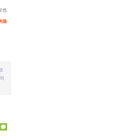
任也
询服
获
司