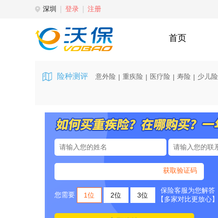
深圳
登录
注册
首页
险种测评
意外险
重疾险
医疗险
寿险
少儿险
|
|
|
|
获取验证码
保险客服为您解答
您需要
1位
2位
3位
【多家对比更放心