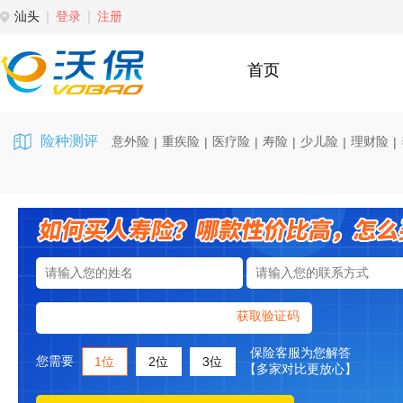
汕头
登录
注册
首页
险种测评
意外险
重疾险
医疗险
寿险
少儿险
理财险
|
|
|
|
|
|
获取验证码
保险客服为您解答
您需要
1位
2位
3位
【多家对比更放心】