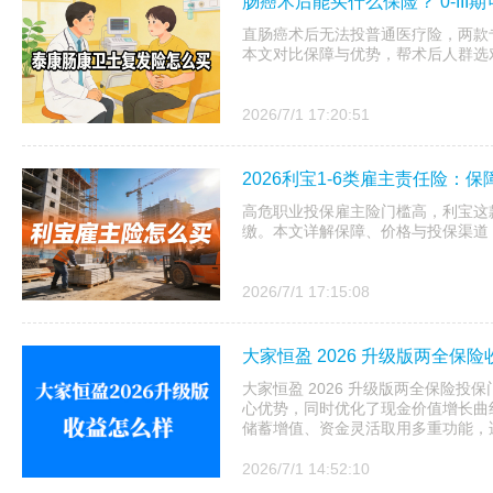
肠癌术后能买什么保险？ 0-II
直肠癌术后无法投普通医疗险，两款
本文对比保障与优势，帮术后人群选
2026/7/1 17:20:51
2026利宝1-6类雇主责任险：
高危职业投保雇主险门槛高，利宝这款
缴。本文详解保障、价格与投保渠道
2026/7/1 17:15:08
大家恒盈 2026 升级版两全保
大家恒盈 2026 升级版两全保险
心优势，同时优化了现金价值增长曲
储蓄增值、资金灵活取用多重功能，适
2026/7/1 14:52:10