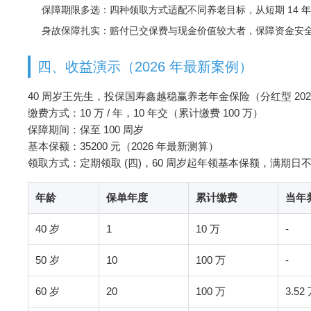
保障期限多选：四种领取方式适配不同养老目标，从短期 14 
身故保障扎实：赔付已交保费与现金价值较大者，保障资金安
四、收益演示（2026 年最新案例）
40 周岁王先生，投保国寿鑫越稳赢养老年金保险（分红型 202
缴费方式：10 万 / 年，10 年交（累计缴费 100 万）
保障期间：保至 100 周岁
基本保额：35200 元（2026 年最新测算）
领取方式：定期领取 (四)，60 周岁起年领基本保额，满期日
年龄
保单年度
累计缴费
当年
40 岁
1
10 万
-
50 岁
10
100 万
-
60 岁
20
100 万
3.52