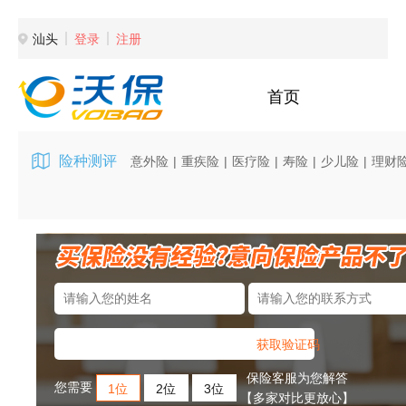
汕头
登录
注册
首页
险种测评
意外险
|
重疾险
|
医疗险
|
寿险
|
少儿险
|
理财
获取验证码
保险客服为您解答
您需要
1位
2位
3位
【多家对比更放心】