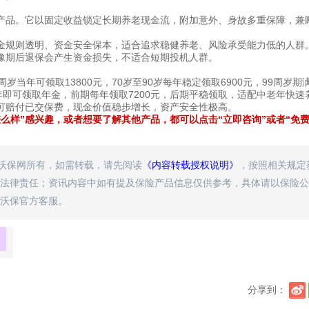
产品。它以固定收益锁定长期养老现金流，附加意外、身故多重保障，兼
金规则透明、资金安全保本，适合追求稳健养老、风险承受能力低的人群
豫期后退保会产生资金损失，不适合短期投机人群。
周岁当年可领取13800元，70岁至90岁每年稳定领取6900元，99周岁期
次年即可领取年金，前期每年领取7200元，后期平稳领取，适配中老年快速
可赔付已交保费，现金价值稳步增长，资产安全性极高。
么样”感兴趣，或者想要了解其他产品，都可以点击“立即咨询”或者“免
属沃保网所有，如需转载，请先阅读
《内容转载授权说明》
，按照相关规定
法律责任；资讯内容中如有提及保险产品信息仅供参考，具体请以保险公
沃保官方客服。
分享到：