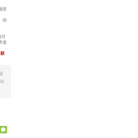
顾安
。但
满可
养老
费获
获
司