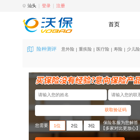
汕头
登录
注册
首页
险种测评
意外险
重疾险
医疗险
寿险
少儿险
|
|
|
|
获取验证码
保险客服为您解答
您需要
1位
2位
3位
【多家对比更放心