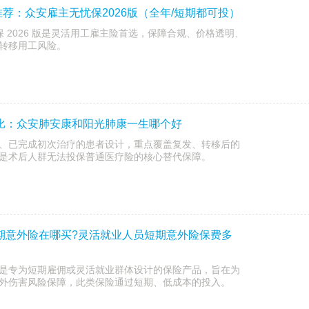
荐：众安雇主无忧保2026版（全年/短期都可投）
忧保 2026 版是灵活用工雇主险首选，保障合规、价格透明、
转移用工风险。
对比：众安肺安康和阳光肺康一生哪个好
、已完成初次治疗的患者设计，重点覆盖复发、转移后的
是术后人群无法投保普通医疗险的核心替代保障。
短期意外险在哪买?灵活就业人员短期意外险保费多
是专为短期雇佣或灵活就业群体设计的保险产品，旨在为
外伤害风险保障，此类保险通过短期、低成本的投入。