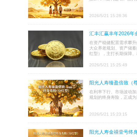
2026/5/21 15:28:36
汇丰汇赢丰年2026
在资产稳健配置需求攀升
大众养老规划、资产储蓄
红型），主打长期保障、稳
2026/5/21 15:25:49
阳光人寿臻盈倍致（
在利率下行、市场波动加
规划的终身寿险，正成为
2026/5/21 15:23:15
阳光人寿金禧壹号终