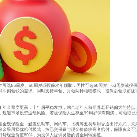
可选55周岁、58周岁或投保次年领取，男性可选60周岁、63周岁或投
群即刻领钱的需求。同时支持年领、月领两种领取模式，投保后领取前还
年年金额度更高，十年后平稳发放，贴合老年人前期养老开销偏大的特点
，规避市场投资波动风险。若被保险人生存至99周岁保障期满，可领取已
害全残保险金，涵盖机动车、网约车、飞机等五类常用交通出行方式，意
险金采用择优赔付模式，按已交保费与现金价值较高者赔付，保障资金不
可贷现金价值80%，为投保人提供灵活的资金周转渠道。