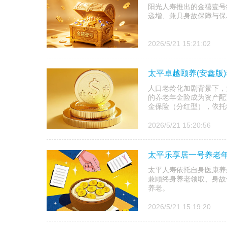
阳光人寿推出的金禧壹号
递增、兼具身故保障与保
2026/5/21 15:21:02
太平卓越颐养(安鑫版
人口老龄化加剧背景下，
的养老年金险成为资产配
金保险（分红型），依托稳
2026/5/21 15:20:56
太平乐享居一号养老年
太平人寿依托自身医康养
兼顾终身养老领取、身故
养老。
2026/5/21 15:19:20