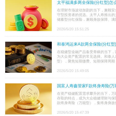
太平福满多两全保险(分红型)怎
在理财市场波动加剧的当下，兼顾安
守型投资者的优选。太平人寿推出的
储蓄型分红保险，兼顾身故保障、满期
2026/5/20 15:51:25
和泰鸿运来A款两全保险(分红型
在稳健型金融产品备受青睐的当下，
为大众资产配置的常见选择。和泰人
型），聚焦短期缴费、短期保障周期，
2026/5/20 15:49:05
国富人寿鑫管家F款终身寿险(万
在资产稳健配置需求攀升的当下，万
存取的特点，成为大众稳健理财与保
款终身寿险（万能型），集终身身故保
2026/5/20 15:47:39