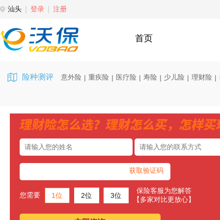
汕头
登录
注册
首页
险种测评
意外险
重疾险
医疗险
寿险
少儿险
理财险
|
|
|
|
|
|
获取验证码
保险客服为您解答
您需要
1位
2位
3位
【多家对比更放心】