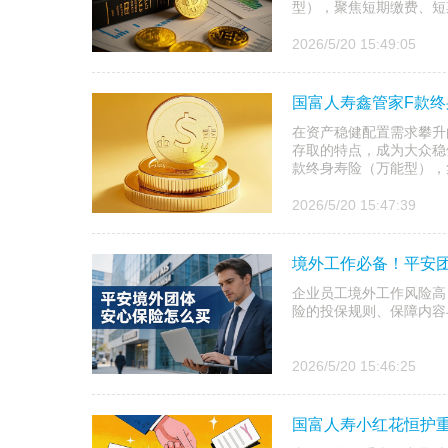
型），聚焦短期缴费、短
2026/5/20 15:49:05
国富人寿鑫管家F款终
在资产稳健配置需求攀升
存取的特点，成为大众稳
款终身寿险（万能型），集
2026/5/20 15:47:39
境外工作必备！平安团
企业员工境外工作风险高
险的投保规则、保障内容
2026/5/20 15:46:25
国富人寿小红花恒护