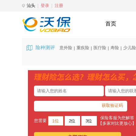
汕头
登录
注册
首页
险种测评
意外险
重疾险
医疗险
寿险
少儿险
|
|
|
|
获取验证码
保险客服为您解答
您需要
1位
2位
3位
【多家对比更放心