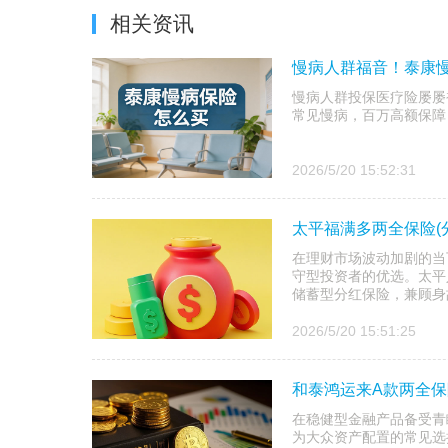
相关资讯
慢病人群福音！泰康
慢病人群投保医疗险屡屡
常见慢病，百万高额保障，
2026/5/20 15:52:31
太平福满多两全保险(
在理财市场波动加剧的当
守型投资者的优选。太平
储蓄型分红保险，兼顾身故
2026/5/20 15:51:25
和泰鸿运来A款两全保
在稳健型金融产品备受青
为大众资产配置的常见选