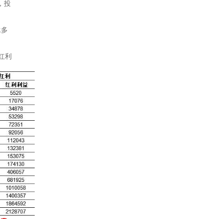
，投
承多
红利