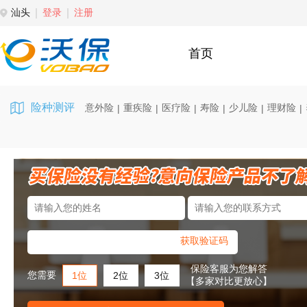
汕头
登录
注册
首页
险种测评
意外险
重疾险
医疗险
寿险
少儿险
理财险
|
|
|
|
|
|
获取验证码
保险客服为您解答
您需要
1位
2位
3位
【多家对比更放心】