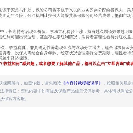
来源于死差与利差，保险公司将不低于70%的业务盈余分配给投保人，采
统固定年金险，分红机制让投保人能够共享保险公司经营成果，抵御市场
案例中，长期持有后现金价值、累积红利稳步上涨，持有越久增值效果越明
度红利可能出现波动，甚至存在零红利情况，消费者需理性看待分红收益
长久、收益稳健，兼具确定性养老现金流与浮动分红潜力，适合追求资金
投资者。投保人需结合自身年龄、经济状况合理选择交费期限，理性看待
活筑牢经济保障。
？收益如何”感兴趣，或者想要了解其他产品，都可以点击“立即咨询”或者
属沃保网所有，如需转载，请先阅读
《内容转载授权说明》
，按照相关规定
法律责任；资讯内容中如有提及保险产品信息仅供参考，具体请以保险公
沃保官方客服。