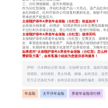
三、分红增值赋能，提升长期收益
作为分红型保险，浮动红利是产品一大亮点。该产品红利
金红利模式，红利可留存公司按复利累积生息。相较于传
带来的资产贬值压力。
太保颐护添年A养老年金保险（分红型）收益如何？
从投保示例来看，45周岁、50周岁男性10年交费投保
不过红利为非保证收益，受公司经营、投资行情影响，年
太保颐护添年A养老年金保险（分红型）值得买吗
太保颐护添年A养老年金保险（分红型）交费灵活、保障
全、希望提前储备养老资产、风险承受能力较弱的保守型
波动，长期持有才能最大化发挥产品养老价值，为晚年生
如果您对“太保颐护添年A养老年金保险（分红型）怎么样
费获取方案”，会有客服小姐姐为您提供咨询服务！
声明：凡本网站注明“来源：沃保网”的文章，版权均
得授权。未经授权，禁止转载、摘编，如有违反，追究
官方正式条款为准；如有涉及信息准确性偏差，请联系
年金险
太平洋年金险
养老年金险排行榜