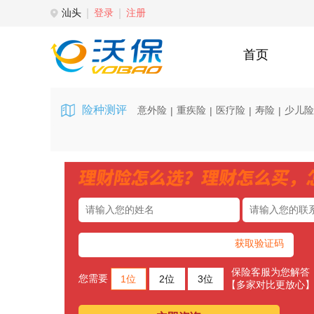
汕头
登录
注册
首页
险种测评
意外险
重疾险
医疗险
寿险
少儿险
|
|
|
|
获取验证码
保险客服为您解答
您需要
1位
2位
3位
【多家对比更放心