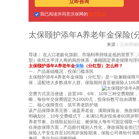
立即咨询
我已阅读并同意沃保网的
用户协议
太保颐护添年A养老年金保险(
来源：
沃保网编
导读：
在人口老龄化加剧、市场利率持续走低的背景下，
型）依托太平洋人寿的风控体系，兼顾固定养老保障与浮
太保颐护添年A养老年金
保险
（分红型）怎么样？
一、产品基础概况，投保门槛亲民
太保颐护添年A养老年金保险（分红型）是一款兼顾保障与
保，适配绝大多数成年人群。保险期间直至被保险人105
交费方式灵活便捷，设置3年、6年、10年三种交费期限
晰，每份年交保费固定为10000元，投保份数可自由调
二、核心保障责任，筑牢养老防护墙
该产品保障体系完善，涵盖养老金、满期保险金、身故保
明确划分，10年交费模式下，未满51周岁投保者60周岁
养老节奏。自领取起始日起，被保险人每年可固定领取一
在身故保障方面，产品赔付规则人性化，身故保险金按已
保险人平安生存至105周岁保险期满，保险公司将给付满
兼得，责任划分清晰明确。