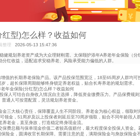
分红型)怎么样？收益如何
辑整理
2026-05-13 15:47:36
稳健规划养老资产成为大众理财刚需。太保颐护添年A养老年金保险（分
动分红收益，适配追求安稳养老、风险承受能力偏低的人群。
增值的长期养老保险产品。该产品投保范围宽泛，18至65周岁人群均可
周岁，超长保障周期能够终身锁定养老权益，贴合长寿养老的规划需求。
，投保人可结合自身收入情况自主选择，降低资金缴费压力。产品保费规则
整，普通人可按需配置，灵活规划养老资金。
险金三大核心责任，保障覆盖人生不同阶段。养老金为核心权益，领取时
即可领金，51周岁及以上投保者则延后至70周岁领取，贴合不同年龄段人
笔养老金，直至身故，打造稳定终身现金流。
交保费总额与保单现金价值二者较高值赔付，最大程度保全投保人资金。
期保险金，圆满收官长期保障。需要注意的是，满期保险金与身故保险金