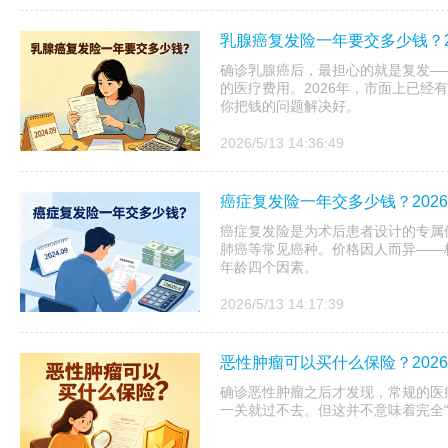
乳腺癌复发险一年要交多少钱？2
确诊乳腺癌后，最担心的就是复发—
的医疗费用。2026年，市面上已经
你把钱的问题解决好。
2026/5/13 14:36:49
癌症复发险一年交多少钱？202
癌症复发险是为术后患者设计的专属保
肺癌等常见癌种。价格因人而异——
年龄四个因素。
2026/5/13 14:17:39
恶性肿瘤可以买什么保险？202
确诊恶性肿瘤之后才发现，常规的医
一关就过不去。但这并不意味着完全“