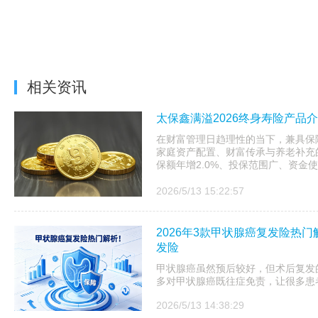
相关资讯
太保鑫满溢2026终身寿险产品
在财富管理日趋理性的当下，兼具保
家庭资产配置、财富传承与养老补充的
保额年增2.0%、投保范围广、资金使
2026/5/13 15:22:57
2026年3款甲状腺癌复发险热门
发险
甲状腺癌虽然预后较好，但术后复发
多对甲状腺癌既往症免责，让很多患者
2026/5/13 14:38:29