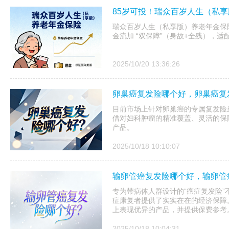
85岁可投！瑞众百岁人生（私
瑞众百岁人生（私享版）养老年金保
金流加 “双保障”（身故+全残），
2025/10/20 13:36:26
卵巢癌复发险哪个好，卵巢癌复
目前市场上针对卵巢癌的专属复发险
借对妇科肿瘤的精准覆盖、灵活的保
产品。
2025/10/18 10:10:07
输卵管癌复发险哪个好，输卵管
专为带病体人群设计的“癌症复发险
症康复者提供了实实在在的经济保障
上表现优异的产品，并提供保费参考
2025/10/18 10:04:31