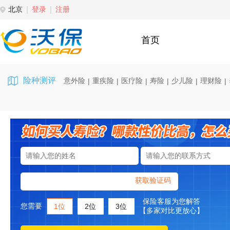
北京
登录
注册
首页
险种测评
意外险
重疾险
医疗险
寿险
少儿险
理财险
|
|
|
|
|
|
获取验证码
保险客服为您解答
您需要
1位
2位
3位
【多家对比更放心】