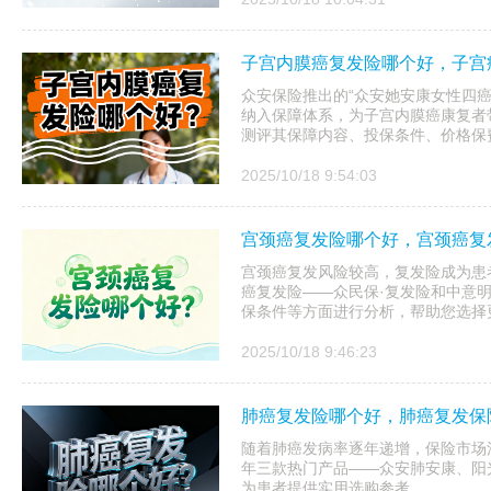
子宫内膜癌复发险哪个好，子宫
众安保险推出的“众安她安康女性四
纳入保障体系，为子宫内膜癌康复者
测评其保障内容、投保条件、价格保
2025/10/18 9:54:03
宫颈癌复发险哪个好，宫颈癌复
宫颈癌复发风险较高，复发险成为患
癌复发险——众民保·复发险和中意
保条件等方面进行分析，帮助您选择
2025/10/18 9:46:23
肺癌复发险哪个好，肺癌复发保
随着肺癌发病率逐年递增，保险市场涌
年三款热门产品——众安肺安康、阳
为患者提供实用选购参考。