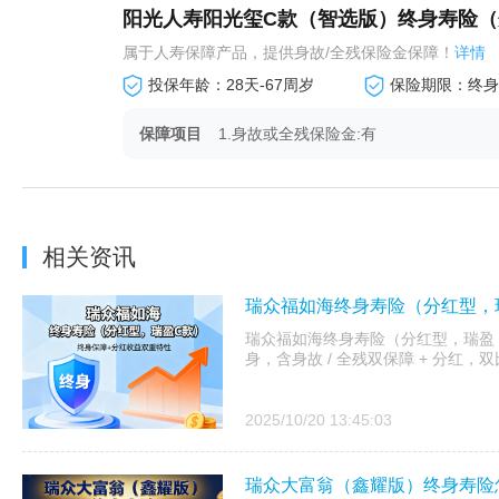
阳光人寿阳光玺C款（智选版）终身寿险（
属于人寿保障产品，提供身故/全残保险金​​保障！
详情
投保年龄：28天-67周岁
保险期限：终身
保障项目
1.身故或全残保险金:有
相关资讯
瑞众福如海终身寿险（分红型，
瑞众福如海终身寿险（分红型，瑞盈 C 款）
身，含身故 / 全残双保障 + 分红
2025/10/20 13:45:03
瑞众大富翁（鑫耀版）终身寿险