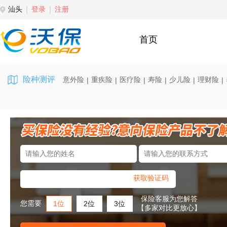
汕头
登录
注册
首页
险种测评
意外险
重疾险
医疗险
寿险
少儿险
理财险
|
|
|
|
|
|
获取验证码
保险客服为您解答
您需要
1位
2位
3位
【多家对比更放心】