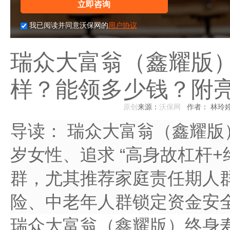
立即咨询
我已阅读并同意沃保网的
用户协议
瑞众大富翁（鑫耀版
样？能领多少钱？附
原创
来源：
沃保网
作者： 林玲
导读：
瑞众大富翁（鑫耀版）适合 
岁女性、追求 “高身故杠杆+
群，尤其推荐家庭责任期人群（
险、中老年人群锁定资金安
瑞众大富翁（鑫耀版）终身