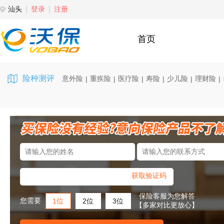
汕头
登录
注册
首页
险种测评
意外险
重疾险
医疗险
寿险
少儿险
理财险
|
|
|
|
|
|
获取验证码
保险客服为您解答
您需要
1位
2位
3位
【多家对比更放心】