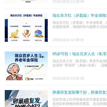
2025/10/20 13:39:49
瑞众东方红（岁盈版）年金保险
瑞众东方红（岁盈版）年金保险是，0-
全残双保障，领钱时间与缴费方式挂
2025/10/20 13:38:33
85岁可投！瑞众百岁人生（私
瑞众百岁人生（私享版）养老年金保
金流加 “双保障”（身故+全残），
2025/10/20 13:36:26
卵巢癌复发险哪个好，卵巢癌复
目前市场上针对卵巢癌的专属复发险
借对妇科肿瘤的精准覆盖、灵活的保