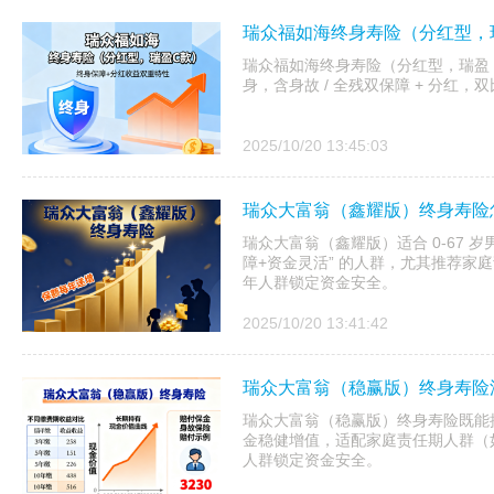
瑞众福如海终身寿险（分红型，
瑞众福如海终身寿险（分红型，瑞盈 C 款）
身，含身故 / 全残双保障 + 分红
2025/10/20 13:45:03
瑞众大富翁（鑫耀版）终身寿险
瑞众大富翁（鑫耀版）适合 0-67 岁男
障+资金灵活” 的人群，尤其推荐家庭
年人群锁定资金安全。
2025/10/20 13:41:42
瑞众大富翁（稳赢版）终身寿险
瑞众大富翁（稳赢版）终身寿险既能
金稳健增值，适配家庭责任期人群（如 
人群锁定资金安全。