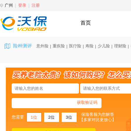
广州
登录
注册
首页
险种测评
意外险
重疾险
医疗险
寿险
少儿险
理财险
|
|
|
|
|
|
获取验证码
保险客服为您解答
您需要
1位
2位
3位
【多家对比更放心】