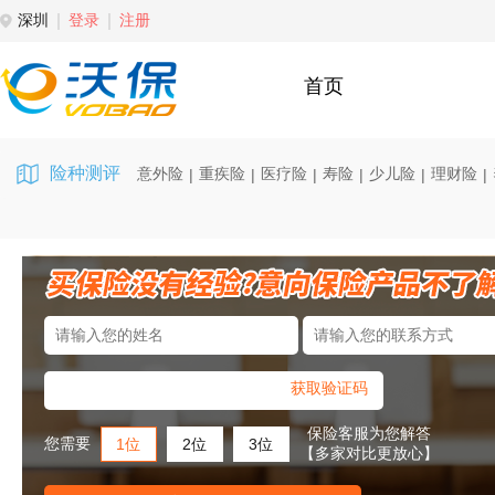
深圳
登录
注册
首页
险种测评
意外险
重疾险
医疗险
寿险
少儿险
理财险
|
|
|
|
|
|
获取验证码
保险客服为您解答
您需要
1位
2位
3位
【多家对比更放心】