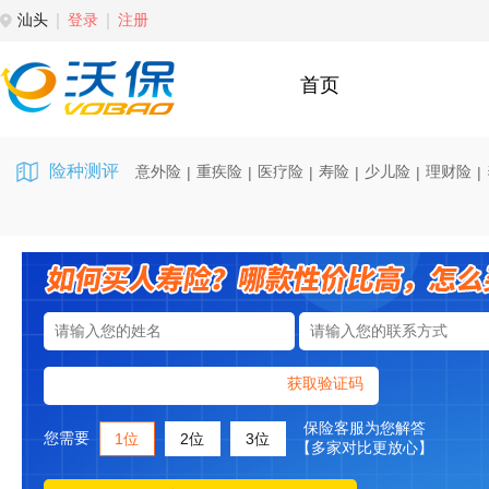
汕头
登录
注册
首页
险种测评
意外险
重疾险
医疗险
寿险
少儿险
理财险
|
|
|
|
|
|
获取验证码
保险客服为您解答
您需要
1位
2位
3位
【多家对比更放心】