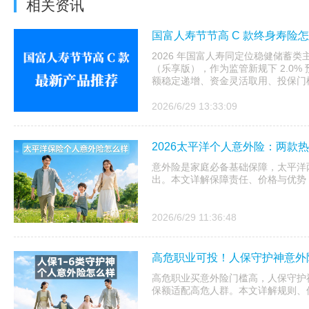
相关资讯
国富人寿节节高 C 款终身寿险
2026 年国富人寿同定位稳健储蓄类
（乐享版），作为监管新规下 2.0
额稳定递增、资金灵活取用、投保门槛
2026/6/29 13:33:09
2026太平洋个人意外险：两款
意外险是家庭必备基础保障，太平洋
出。本文详解保障责任、价格与优势
2026/6/29 11:36:48
高危职业可投！人保守护神意外
高危职业买意外险门槛高，人保守护神
保额适配高危人群。本文详解规则、