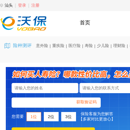
汕头
登录
注册
首页
险种测评
意外险
重疾险
医疗险
寿险
少儿险
理财险
|
|
|
|
|
|
获取验证码
保险客服为您解答
您需要
1位
2位
3位
【多家对比更放心】