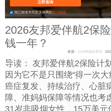
立即咨询
我已阅读并同意沃保网的
用户协议
2026友邦爱伴航2
钱一年？
来源：
沃保网编辑整理
2026
导读：
友邦爱伴航2保险计
因为它不是只围绕“得一次大
癌症复发、持续治疗、心脏
障、准妈妈保障等情况也考
31岁非吸烟女性，15万美元