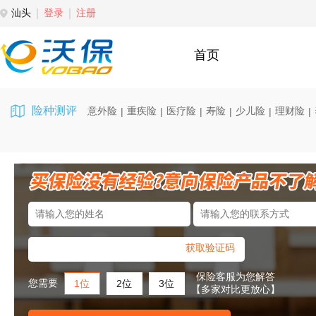
汕头
登录
注册
首页
险种测评
意外险
重疾险
医疗险
寿险
少儿险
理财险
|
|
|
|
|
|
获取验证码
保险客服为您解答
您需要
1位
2位
3位
【多家对比更放心】