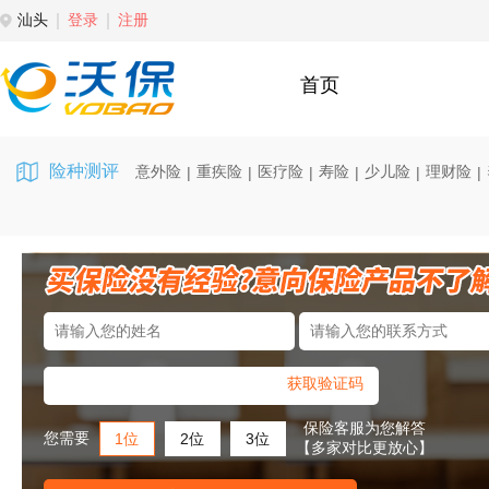
汕头
登录
注册
首页
险种测评
意外险
重疾险
医疗险
寿险
少儿险
理财险
|
|
|
|
|
|
获取验证码
保险客服为您解答
您需要
1位
2位
3位
【多家对比更放心】