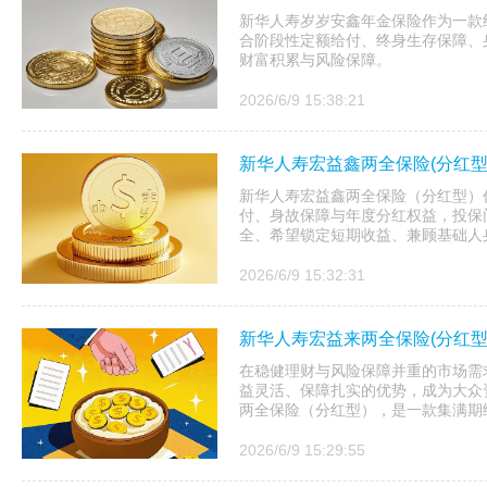
新华人寿岁岁安鑫年金保险作为一款
合阶段性定额给付、终身生存保障、
财富积累与风险保障。
2026/6/9 15:38:21
新华人寿宏益鑫两全保险(分红
新华人寿宏益鑫两全保险（分红型）
付、身故保障与年度分红权益，投保
全、希望锁定短期收益、兼顾基础人
2026/6/9 15:32:31
新华人寿宏益来两全保险(分红型
在稳健理财与风险保障并重的市场需
益灵活、保障扎实的优势，成为大众
两全保险（分红型），是一款集满期给
2026/6/9 15:29:55