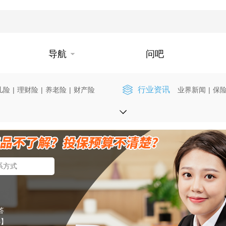
导航
问吧
行业资讯
儿险
|
理财险
|
养老险
|
财产险
业界新闻
|
保
答
心】