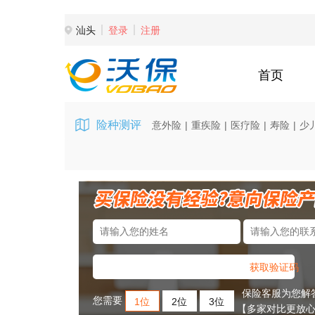
汕头
登录
注册
首页
险种测评
意外险
|
重疾险
|
医疗险
|
寿险
|
少
获取验证码
保险客服为您解
您需要
1位
2位
3位
【多家对比更放