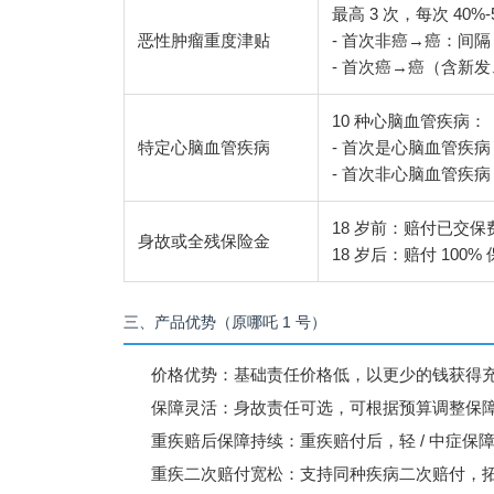
最高 3 次，每次 40%
恶性肿瘤重度津贴
- 首次非癌→癌：间隔 180 
- 首次癌→癌（含新发、复
10 种心脑血管疾病：
特定心脑血管疾病
- 首次是心脑血管疾病：
- 首次非心脑血管疾病：
18 岁前：赔付已交保
身故或全残保险金
18 岁后：赔付 100%
三、产品优势（原哪吒 1 号）
价格优势：基础责任价格低，以更少的钱获得
保障灵活：身故责任可选，可根据预算调整保
重疾赔后保障持续：重疾赔付后，轻 / 中症保
重疾二次赔付宽松：支持同种疾病二次赔付，拓宽