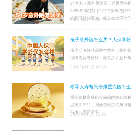
54岁老人意外风险高，普通意外
2026年3款热门产品的保障与
的我们还能做的，就是在经济允许范
2026/5/11 15:38:58
孩子意外险怎么买？人保学龄保
孩子活泼好动易发生意外，意外险
保障内容与价格，分享少儿意外
2026/5/11 15:23:59
横琴人寿裕民倍康重疾险怎么
重疾险是家庭风险保障的核心险
型重疾产品，划分基础责任与可
与少儿保障需求。
2026/5/11 15:12:22