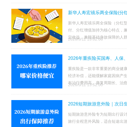
新华人寿宏禧乐两全保险(分红
新华人寿宏禧乐两全保险（分红
付、分红增值加持为核心特点，
定收益、兼顾基础身故保障的人
2026/5/11 15:02:06
2026年重疾险买国寿、人
重疾险是一款非常重要的商业健
经济补偿，还能缓解家庭因病产
有治疗费用高、康复周期长、治愈
2026/5/11 13:52:00
2026短期旅游意外险｜次日
短期旅游意外险专为短期出行设计，
旅行全程意外风险，适合短途出