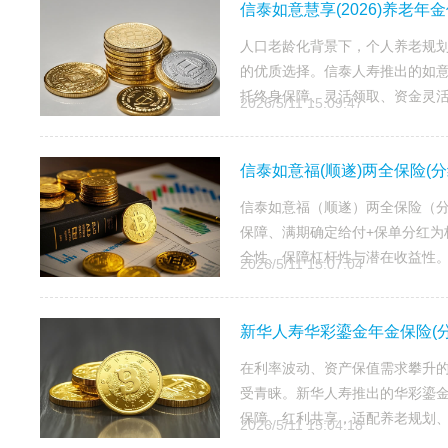
信泰如意慧享(2026)养老年
人口老龄化背景下，个人养老规
的优质选择。信泰人寿推出的如意
托终身保障、灵活领取、资金灵活周
2026/5/11 15:09:47
信泰如意福(顺遂)两全保险(
信泰如意福（顺遂）两全保险（分
保障、满期确定给付+保单分红为
全性、保障杠杆性与潜在收益性
2026/5/11 15:07:04
新华人寿华彩鎏金年金保险(
在利率波动、资产保值需求攀升
受青睐。新华人寿推出的华彩鎏
保障、红利共享，适配养老规划
2026/5/11 15:04:18