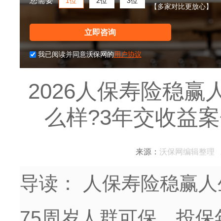
您需要
1位
2位
3位
【多家对比更放心】
立即咨询
我已阅读并同意沃保网的
用户协议
2026人保寿险稳
么样?3年交收益
来源：
沃保网编辑整理
2
导读：
人保寿险稳赢人
75周岁人群可保，投