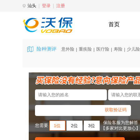
汕头
登录
注册
首页
险种测评
意外险
重疾险
医疗险
寿险
少儿险
|
|
|
|
获取验证码
保险客服为您解答
您需要
1位
2位
3位
【多家对比更放心