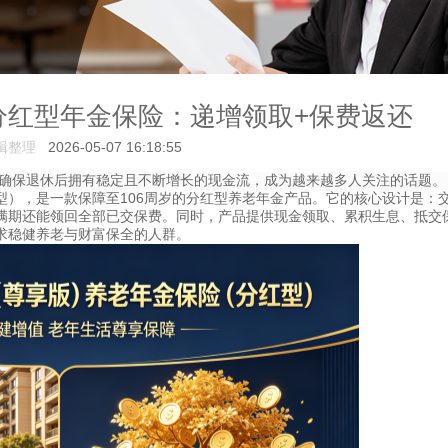
分红型年金保险：递增领取+保费返还
辑整理
2026-05-07 16:18:55
确保退休后拥有稳定且不断增长的现金流，成为越来越多人关注的话题。
型），是一款保障至106周岁的分红型养老年金产品。它的核心设计是：
满期还能领回全部已交保费。同时，产品提供现金领取、累积生息、抵交
求稳健养老与财富保全的人群。