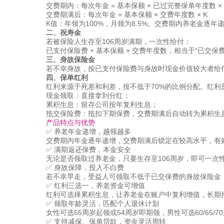
交费期内：每次年金 = 基本保额 × 已过完整保单年度数 × 
交费期满后：每次年金 = 基本保额 × 交费年度数 × K
K值：年领为100%，月领为8.5%。交费期内养老金逐
二、祝寿金
若被保险人生存至106周岁满期，一次性给付：
已支付保险费 + 基本保额 × 交费年度数，相当于“已交保
三、身故保险金
若不幸身故，按已支付保险费与身故时现金价值较大者给
四、保单红利
红利来源于死差和利差，按不低于70%的比例分配。红利
现金领取：直接拿到分红；
累积生息：留存公司按年复利生息；
抵交保险费：抵扣下期保费，交费期满后自动转为累积生
产品特点与优势
✅ 养老年金递增，越领越多
交费期内年金逐年递增，交费期满后锁定在较高水平，有
✅ 满期返还保费，本金安全
无论是否领取过养老金，只要生存至106周岁，即可一次
✅ 身故保障，投入不白费
若不幸早走，受益人可领取不低于已交保费的身故保险金
✅ 红利三选一，养老资金可增值
红利可选择累积生息，让养老金在账户中复利增值，长期
✅ 领取年龄灵活，匹配个人退休计划
女性可选55周岁起领或54周岁即期领，男性可选60/65
✅ 支持减保、保单贷款，资金灵活周转