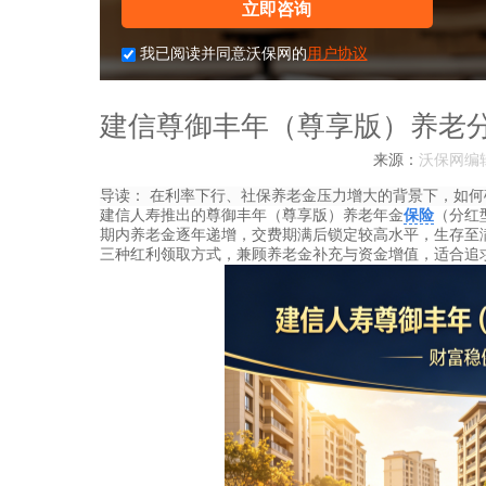
立即咨询
我已阅读并同意沃保网的
用户协议
建信尊御丰年（尊享版）养老
来源：
沃保网编
导读：
在利率下行、社保养老金压力增大的背景下，如何
建信人寿推出的尊御丰年（尊享版）养老年金
保险
（分红
期内养老金逐年递增，交费期满后锁定较高水平，生存至
三种红利领取方式，兼顾养老金补充与资金增值，适合追