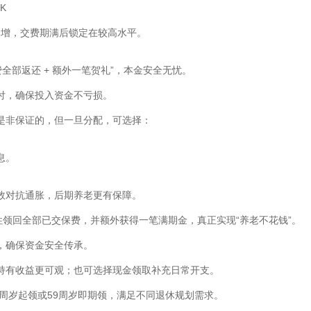
K
年递增，交费期满后锁定在较高水平。
费全部返还 + 额外一笔贺礼”，本金安全无忧。
付，确保投入资金不亏损。
是非保证的，但一旦分配，可选择：
息。
效对抗通胀，后期养老更有保障。
性领回全部已交保费，并额外获得一笔满期金，真正实现“养老不花钱”。
，确保资金安全传承。
持有收益更可观；也可选择现金领取补充日常开支。
/70周岁起领或59周岁即期领，满足不同退休规划需求。