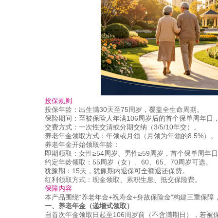
投保规则
投保年龄：出生满30天至75周岁，覆盖全生命周期。
保险期间：至被保险人年满106周岁后的首个保单周年日
交费方式：一次性交清或分期交纳（3/5/10年交）。
养老年金领取方式：年领或月领（月领为年领的8.5%）。
养老年金开始领取年龄：
即期领取：女性≥54周岁、男性≥59周岁，首个保单周年
约定年龄领取：55周岁（女）、60、65、70周岁可选。
犹豫期：15天，犹豫期内退保可全额退还保费。
红利领取方式：现金领取、累积生息、抵交保险费。
保障内容
本产品围绕“养老年金+祝寿金+身故保险金”构建三重保障
一、养老年金（递增式领取）
自首次年金领取日起至106周岁前（不含满期日），若被