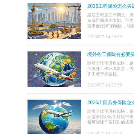
2026工程保险怎么
建筑工程施工周期长、风
造成巨额成本增加。不少
追求全保障”的误区，既
2026/5/7 14:29:09
境外务工保险有必要买
随着全球化进程加快，越
但境外工作环境复杂，语
务工者带来困扰。
2026/5/7 14:27:58
2026出国劳务保险
随着全球化进程加快，越
面临着境外陌生环境带来
都可能让辛苦打拼的成果
2026/5/7 14:26:39