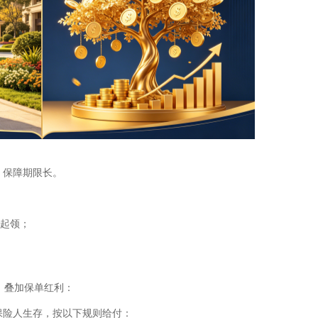
，保障期限长。
日起领；
，叠加保单红利：
保险人生存，按以下规则给付：