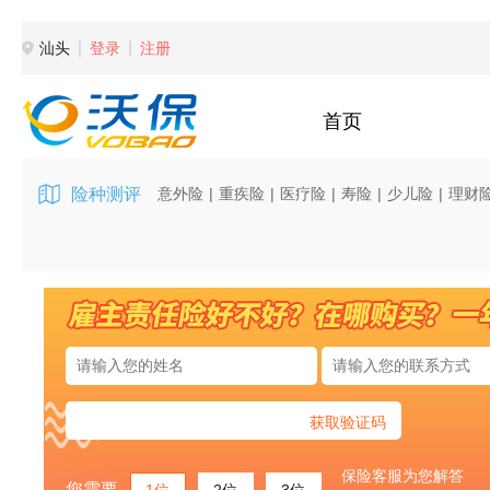
汕头
登录
注册
首页
险种测评
意外险
|
重疾险
|
医疗险
|
寿险
|
少儿险
|
理财
获取验证码
保险客服为您解答
您需要
1位
2位
3位