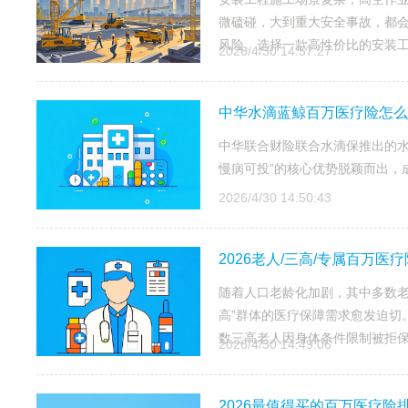
微磕碰，大到重大安全事故，都
风险。选择一款高性价比的安装工
2026/4/30 14:57:27
中华水滴蓝鲸百万医疗险怎么样
中华联合财险联合水滴保推出的水
慢病可投”的核心优势脱颖而出，
2026/4/30 14:50:43
2026老人/三高/专属百万
随着人口老龄化加剧，其中多数老
高”群体的医疗保障需求愈发迫切
数三高老人因身体条件限制被拒保，
2026/4/30 14:49:06
2026最值得买的百万医疗险