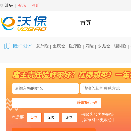
汕头
登录
注册
首页
险种测评
意外险
重疾险
医疗险
寿险
少儿险
理财险
|
|
|
|
|
|
获取验证码
保险客服为您解答
您需要
1位
2位
3位
【多家对比更放心】