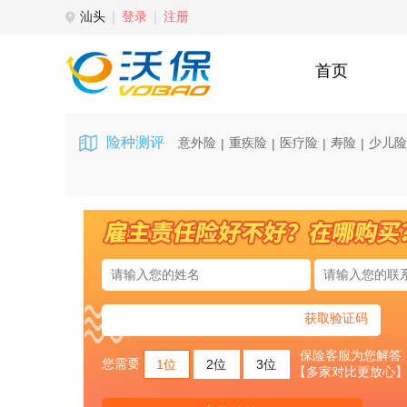
汕头
登录
注册
首页
险种测评
意外险
重疾险
医疗险
寿险
少儿险
|
|
|
|
获取验证码
保险客服为您解答
您需要
1位
2位
3位
【多家对比更放心