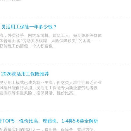
？灵活用工保险一年多少钱？
流，外卖骑手、网约车司机、建筑工人、短期兼职等群体
普遍面临 “劳动关系模糊、风险保障缺失” 的困境 ——
传统工伤赔偿，个人积蓄也...
2026灵活用工保险推荐
灵活用工模式已成为就业主流，但这类人群往往缺乏企业
风险只能自行承担。灵活用工保险专为新业态劳动者设
发疾病等多重风险，投保灵活、性价比高...
荐TOP5：性价比高、理赔快、1-4类5-6类全解析
配置最实用的福利之一，费用低、保障全、管理方便。