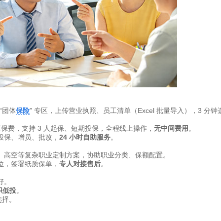
“团体
保险
” 专区，上传营业执照、员工清单（Excel 批量导入），3 分钟
测算保费，支持 3 人起保、短期投保，全程线上操作，
无中间费用
。
投保、增员、批改，
24 小时自助服务
。
、高空等复杂职业定制方案，协助职业分类、保额配置。
位，签署纸质保单，
专人对接售后
。
好。
职低投
。
选择。