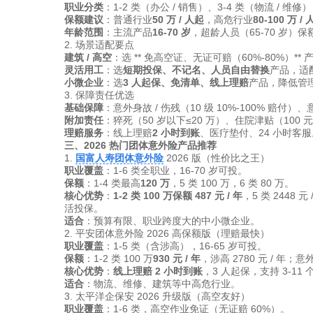
职业分类
：1-2 类（办公 / 销售）、3-4 类（物流 / 维修
保额建议
：普通行业
50 万 / 人起
，高危行业
80-100 万 / 
年龄范围
：主流产品
16-70 岁
，超龄人员（65-70 岁）保额
2. 场景适配要点
建筑 / 高空
：选 ** 免高空证、无证可赔（60%-80%）*
灵活用工
：选
短期投保、不记名、人员自由替换
产品，适
小微企业
：选
3 人起保、免清单、线上理赔
产品，降低管
3. 保障责任优选
基础保障
：意外身故 / 伤残（10 级 10%-100% 赔付）
附加责任
：猝死（50 岁以下≤20 万）、住院津贴（100 
理赔服务
：线上理赔
2 小时到账
、医疗垫付、24 小时客服
三、2026 热门团体意外险产品推荐
1.
国富人寿团体意外险
2026 版（性价比之王）
职业覆盖
：1-6 类全职业，16-70 岁可投。
保额
：1-4 类最高
120 万
，5 类 100 万，6 类 80 万。
核心优势
：
1-2 类 100 万保额 487 元 / 年
，5 类 2448
活投保。
适合
：预算有限、职业跨度大的中小微企业。
2. 平安团体意外险 2026 高保额版（理赔最快）
职业覆盖
：1-5 类（含涉高），16-65 岁可投。
保额
：1-2 类 100 万
930 元 / 年
，涉高 2780 元 / 年；
核心优势
：
线上理赔 2 小时到账
，3 人起保，支持 3-1
适合
：物流、维修、建筑等中高危行业。
3. 太平洋企保安 2026 升级版（高空友好）
职业覆盖
：1-6 类，高空作业免证（无证赔 60%）。