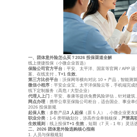
一、团体意外险怎么买？2026 投保渠道全解
线上便捷投保（小微企业首选）
保险公司官方平台
：平安、太平洋、国富等官网 / APP 设 
案、在线支付，
T+1 生效
。
第三方比价平台
：沃保网等横向对比 10 + 产品，智能
微信小程序
：平安企业宝、太平洋保险云等，手机端完成
线下定制服务（高危 / 大型企业）
代理人上门
：平安、泰康等提供免费风险评估，针对建筑
网点办理
：携带公章至保险公司柜台，适合国企、事业单
2026 投保新规
起保人数
：多数产品
3 人起保
（原 5 人），小微企业更友
职业分类
：1-6 类明确划分，涉高作业单独核保，
严禁高
生效规则
：线上投保
T+1 生效
，短期（7 天 - 1 年）灵活
二、2026 团体意外险选购核心指南
1. 人员与保额规划