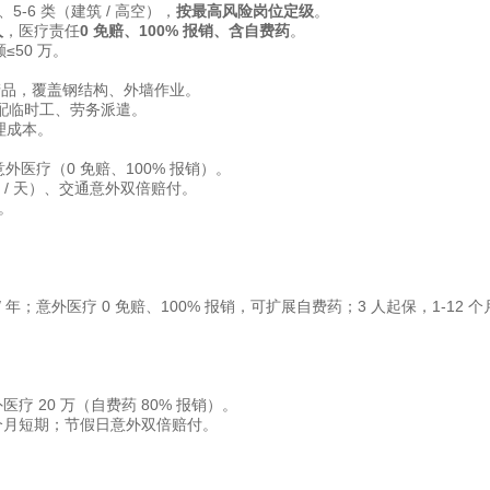
）、5-6 类（建筑 / 高空），
按最高风险岗位定级
。
人
，医疗责任
0 免赔、100% 报销、含自费药
。
≤50 万。
* 产品，覆盖钢结构、外墙作业。
配临时工、劳务派遣。
理成本。
、意外医疗（0 免赔、100% 报销）。
元 / 天）、交通意外双倍赔付。
。
 元 / 年；意外医疗 0 免赔、100% 报销，可扩展自费药；3 人起保，1-12 
意外医疗 20 万（自费药 80% 报销）。
1 个月短期；节假日意外双倍赔付。