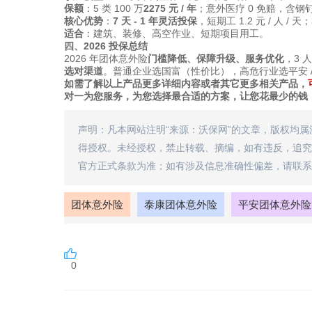
保额
：5 类 100 万
2275 元 / 年
；意外医疗 0 免赔，含
核心优势
：
7 天 - 1 年灵活投保
，短期工 1.2 元 / 人 /
适合
：建筑、装修、高空作业、短期项目用工。
四、2026 投保总结
2026 年团体意外险
门槛降低、保障升级、服务优化
，3 
选对渠道
。普通企业选国富（性价比），高危行业选平安 /
如需了解以上产品更多详细内容或者其它更多相关产品，
对一为您服务，为您选择最合适的方案，让您花最少的钱
声明：凡本网站注明“来源：沃保网”的文章，版权均
得授权。未经授权，禁止转载、摘编，如有违反，追究
官方正式条款为准；如有涉及信息准确性偏差，请联系
团体意外险
泰康团体意外险
平安团体意外险
0