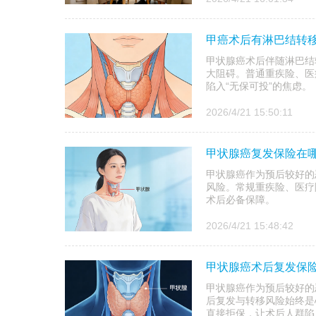
甲癌术后有淋巴结转
甲状腺癌术后伴随淋巴结
大阻碍。普通重疾险、医
陷入“无保可投”的焦虑。
2026/4/21 15:50:11
甲状腺癌复发保险在哪
甲状腺癌作为预后较好的
风险。常规重疾险、医疗
术后必备保障。
2026/4/21 15:48:42
甲状腺癌术后复发保险
甲状腺癌作为预后较好的
后复发与转移风险始终是
直接拒保，让术后人群陷