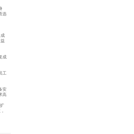
身
质选
造成
收益
复成
员工
备安
求高
可扩
效，