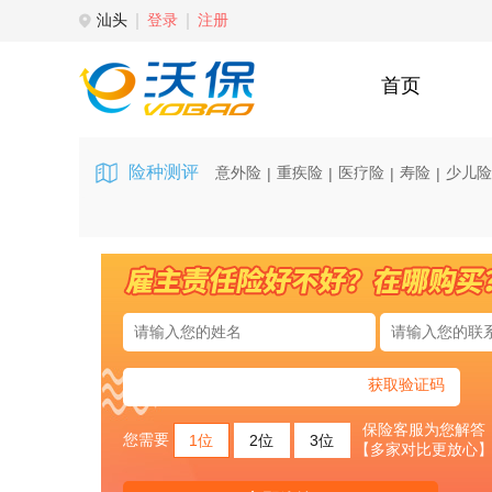
汕头
登录
注册
首页
险种测评
意外险
重疾险
医疗险
寿险
少儿险
|
|
|
|
获取验证码
保险客服为您解答
您需要
1位
2位
3位
【多家对比更放心