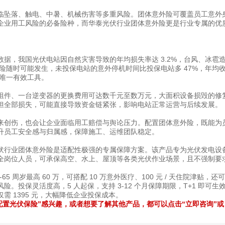
临坠落、触电、中暑、机械伤害等多重风险。团体意外险可覆盖员工意外
企业用工风险的必备险种，而华泰光伏行业团体意外险更是行业专属的优
据，我国光伏电站因自然灾害导致的年均损失率达 3.2%，台风、冰雹
风险随时可能发生，未投保电站的意外停机时间比投保电站多 47%，年均
的唯一有效工具。
组件、一台逆变器的更换费用可达数千元至数万元，大面积设备损毁的修
担全部损失，可能直接导致资金链紧张，影响电站正常运营与后续发展。
来创伤，也会让企业面临用工赔偿与舆论压力。配置团体意外险，既能为
升员工安全感与归属感，保障施工、运维团队稳定。
伏行业团体意外险是适配性极强的专属保障方案。该产品专为光伏发电设
全岗位人员，可承保高空、水上、屋顶等各类光伏作业场景，且不强制要
65 周岁最高 60 万，可搭配 10 万意外医疗、100 元 / 天住院津贴，还
投保灵活度高，5 人起保，支持 3-12 个月保障期限，T+1 即可生
需 1395 元，大幅降低企业投保成本。
配置光伏保险”感兴趣，或者想要了解其他产品，都可以点击“立即咨询”或