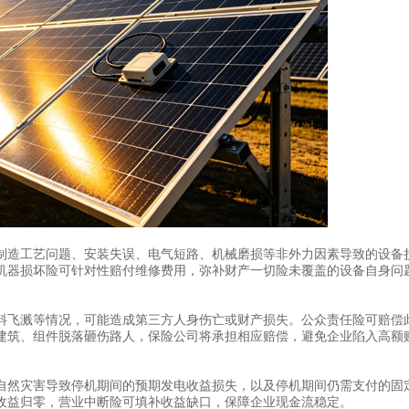
制造工艺问题、安装失误、电气短路、机械磨损等非外力因素导致的设备
机器损坏险可针对性赔付维修费用，弥补财产一切险未覆盖的设备自身问
料飞溅等情况，可能造成第三方人身伤亡或财产损失。公众责任险可赔偿
建筑、组件脱落砸伤路人，保险公司将承担相应赔偿，避免企业陷入高额
自然灾害导致停机期间的预期发电收益损失，以及停机期间仍需支付的固
收益归零，营业中断险可填补收益缺口，保障企业现金流稳定。