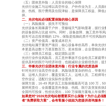
（五）团体意外险：人员安全的核心保障
光伏行业施工与运维以高空作业、户外作业为主，人员面
故、伤残、医疗费用及住院津贴，是保障员工权益、降低
择。
二、光伏电站必须配置保险的核心原因
（一）风险频发，损失不可预估
光伏设备长期暴露于户外，受极端天气影响显著，据行业数
的设备损坏占比超 60%。同时，设备故障、施工意外等
损失可达总投资额的 12%，保险是抵御此类不可控风险
（二）资产价值高，修复成本巨大
光伏电站属于重资产项目，核心设备单价高昂，单块光伏
本更是高达数十万甚至数百万。若未投保，企业需独自承
（三）保障员工权益，稳定团队运营
光伏行业作业风险高，员工意外事故不仅会给员工家庭带
提供及时的医疗与经济补偿，也能减轻企业赔偿负担，提
三、华泰光伏行业团体意外险：行业专属的优质选择
针对光伏行业高空作业多、风险场景复杂的特点，华泰光
装、运维人员设计，覆盖安装工人、运维人员、工程师等
空作业证，适配行业实际作业需求。
保障方面，16-49 周岁员工主险保额最高可选 100 万，50-
展猝死责任，全面覆盖意外身故、伤残、医疗及突发疾病风险。
全国均可投保，性价比突出，100 万保额方案每人年保费仅
如果您对“2026光伏电站都需要买什么保险？为什么必须
者“免费获取方案”，会有客服小姐姐为您提供咨询服务！