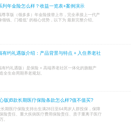
福系列年金险怎么样？收益一览表+案例演示
快享福尊享版（领多多）年金险接替上市，完全承接上一代产
身领钱、门槛低” 的核心优势，以下为 最新完整介绍。
幸福有约礼遇版介绍：产品背景与特点 + 入住养老社
幸福有约礼遇版）是保险 + 高端养老社区一体化的旗舰产
造全生命周期养老规划。
安心版)B款长期医疗保险条款怎么样?值不值买?
款长期医疗保险支持出生满28日至64周岁人群投保，保障
保险责任、重大疾病医疗费用保险责任、质子重离子医疗
万。