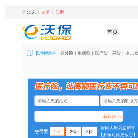
汕头
登录
注册
首页
险种测评
意外险
|
重疾险
|
医疗险
|
寿险
|
少儿险
获取验证码
保险客服为您解答
您需要
1位
2位
3位
【多家对比更放心】