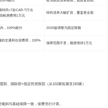
00%赔付
取消医院清单限制，就医更自由
瘤特药+7款CAR-T疗法
特药清单大幅扩容，覆盖更全面
因检测费用1万元
内，100%赔付
2026版调整为固定限额
属的交通和住宿费用，100%
保障范围不变，额度维持1万元
部、国际部+指定民营医院（从102家拓展至183家）
赔付规则与基础保障一致，保费另行计算。