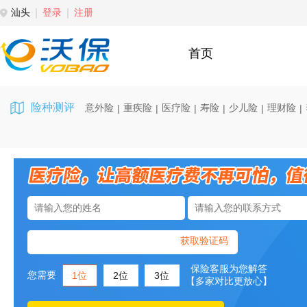
汕头
登录
注册
首页
险种测评
意外险
重疾险
医疗险
寿险
少儿险
理财险
|
|
|
|
|
|
获取验证码
保险客服为您解答
您需要
1位
2位
3位
【多家对比更放心】