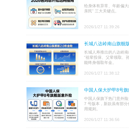
给身体有异常、年龄偏大
亲民” 三大关键点。
2026/1/27 11:39:26
长城八达岭南山旗舰版
长城人寿推出的八达岭南山
“祖辈投保、父辈领取、
能终身领取年金。
2026/1/27 11:38:12
中国人保大护甲8号
中国人保旗下热门意外险
7 号版本，新款虽有部
用规则。
2026/1/27 11:36:56