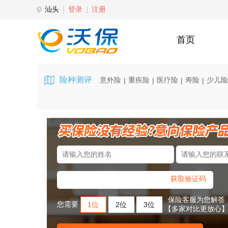
汕头
登录
注册
首页
险种测评
意外险
重疾险
医疗险
寿险
少儿险
|
|
|
|
获取验证码
保险客服为您解答
您需要
1位
2位
3位
【多家对比更放心