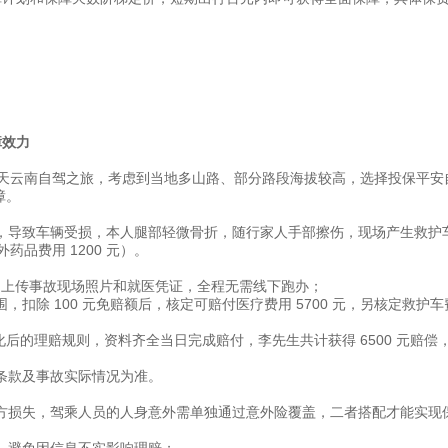
障效力
启 5 天云南自驾之旅，考虑到当地多山路、部分路段海拔较高，选择投保平安
障。
，导致车辆受损，本人腿部轻微骨折，随行家人手部擦伤，现场产生救护
外药品费用 1200 元）。
案，上传事故现场照片和就医凭证，全程无需线下跑办；
扣除 100 元免赔额后，核定可赔付医疗费用 5700 元，另核定救护车
化后的理赔规则，资料齐全当日完成赔付，李先生共计获得 6500 元赔偿
条款及事故实际情况为准。
方损失，驾乘人员的人身意外需单独通过意外险覆盖，二者搭配才能实现