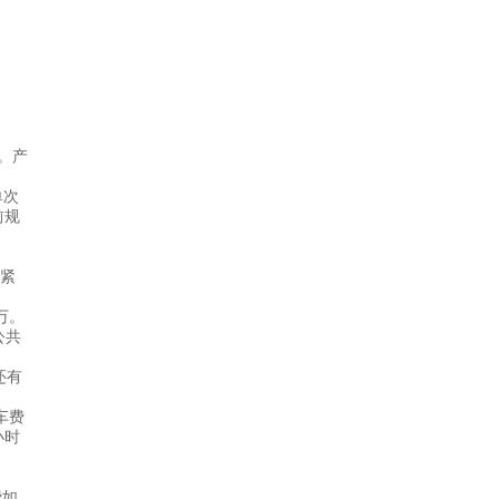
。产
单次
前规
到紧
万。
公共
还有
车费
小时
费如