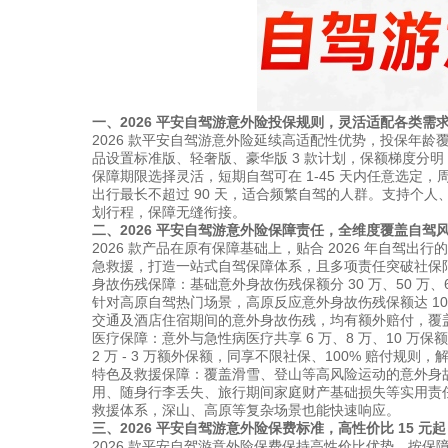
一、2026 平安自驾游意外险投保规则，灵活适配各类需
2026 款平安自驾游意外险延续高适配性优势，投保年龄
品设置标准版、轻奢版、豪华版 3 款计划，保额梯度分
保障期限选择灵活，短期自驾可在 1-45 天内任意选
出行最长不超过 90 天，适合频繁自驾的人群。支持个
划行程，保障无缝衔接。
二、2026 平安自驾游意外险保障责任，全维度覆盖自驾
2026 款产品在原有保障基础上，贴合 2026 年自
急救援，打造一站式自驾保障体系，且多项责任突破社保
身故伤残保障：基础意外身故伤残保额分 30 万、50 万、60
针对高原自驾热门场景，高原反应意外身故伤残保额达 10 万
交通及酒店住宿期间的意外身故伤残，均有额外赔付，覆
医疗保障：意外与急性病医疗共享 6 万、8 万、10 万保
2 万 - 3 万额外保额，同享不限社保、100% 赔付规
特色及救援保障：覆盖滑雪、登山等高风险运动的意外身
用、随身行李丢失、旅行期间家庭财产基础损失等实用责任
救援体系，深山、高原等复杂场景也能快速响应。
三、2026 平安自驾游意外险保费标准，高性价比 15 元起
2026 款平安自驾游意外险保费保持高性价比优势，按