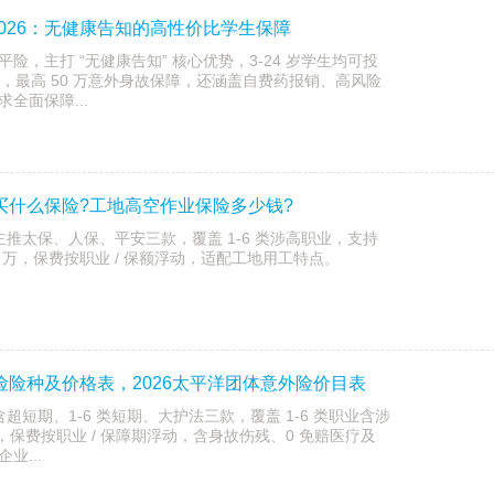
026：无健康告知的高性价比学生保障
险，主打 “无健康告知” 核心优势，3-24 岁学生均可投
/ 年，最高 50 万意外身故保障，还涵盖自费药报销、高风险
全面保障...
业买什么保险?工地高空作业保险多少钱?
险主推太保、人保、平安三款，覆盖 1-6 类涉高职业，支持
0 万，保费按职业 / 保额浮动，适配工地用工特点。
外险险种及价格表，2026太平洋团体意外险价目表
含超短期、1-6 类短期、大护法三款，覆盖 1-6 类职业含涉
 万，保费按职业 / 保障期浮动，含身故伤残、0 免赔医疗及
业...