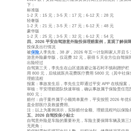
下：
标准版
1-2 天：15 元；3-5 天：17 元；6-12 天：28 元
轻奢版
1-2 天：21 元；3-5 天：27 元；6-12 天：48 元
豪华版
1-2 天：25 元；3-5 天：32 元；6-12 天：54 元
四、2026 平安自驾游意外险投保理赔案例，直观了解保
投保及出行情况
被
保险
人李先生，38 岁，2026 年五一计划和家人开
游意外险豪华版，仅花费 32 元，获得 5 天全方位自驾保
出险经过
自驾第三天，李先生在山区道路避让落石时不慎剐蹭护栏
用 800 元，后续就医共花费医疗费用 5800 元（其中社保
理赔流程
报案：事故发生后，李先生立即通过平安 APP 在线报
审核：平安理赔团队快速审核，确认事故属于保险责任范围，
800 元；
赔付：由于案件属于小额简单案件，平安按照 2026 年优
盖全部医疗及救援费用。
注：以上为案例演示，实际赔付金额、理赔流程均以保险
五、2026 自驾投保小贴士
自驾意外险是车险的重要补充，车险主要保障车辆及第三
无死角；