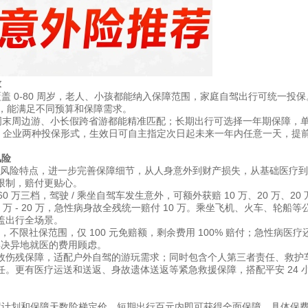
求
覆盖 0-80 周岁，老人、小孩都能纳入保障范围，家庭自驾出行可统一投保
明，能满足不同预算和保障需求。
定，周末周边游、小长假跨省游都能精准匹配；长期出行可选择一年期保障，
人、企业两种投保形式，生效日可自主指定次日起未来一年内任意一天，提
风险
驾出行的风险特点，进一步完善保障细节，从人身意外到财产损失，从基础医疗
限制，赔付更贴心。
 万三档，驾驶 / 乘坐自驾车发生意外，可额外获赔 10 万、20 万、20 
 - 20 万，急性病身故全残统一赔付 10 万。乘坐飞机、火车、轮船等
盖出行全场景。
额，不限社保范围，仅 100 元免赔额，剩余费用 100% 赔付；急性病医疗
则，解决异地就医的费用顾虑。
故伤残保障，适配户外自驾的游玩需求；同时包含个人第三者责任、救护
。更有医疗运送和送返、身故遗体送返等紧急救援保障，搭配平安 24 
保障计划和保障天数阶梯定价，短期出行百元内即可获得全面保障，具体保