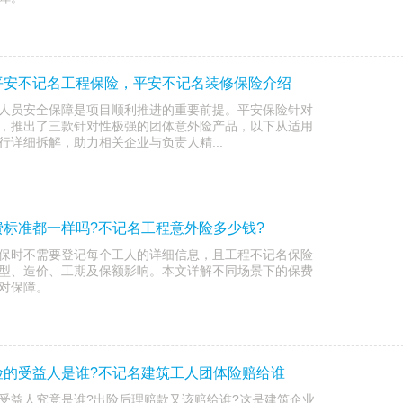
平安不记名工程保险，平安不记名装修保险介绍
人员安全保障是项目顺利推进的重要前提。平安保险针对
，推出了三款针对性极强的团体意外险产品，以下从适用
详细拆解，助力相关企业与负责人精...
标准都一样吗?不记名工程意外险多少钱?
保时不需要登记每个工人的详细信息，且工程不记名保险
型、造价、工期及保额影响。本文详解不同场景下的保费
对保障。
险的受益人是谁?不记名建筑工人团体险赔给谁
受益人究竟是谁?出险后理赔款又该赔给谁?这是建筑企业