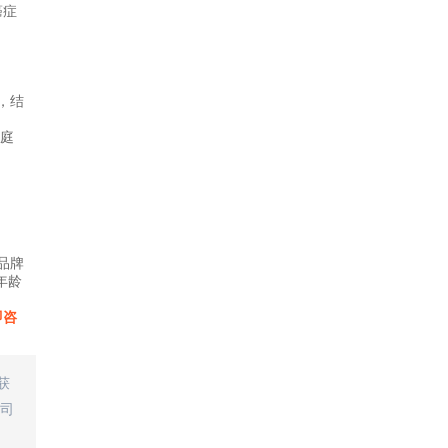
癌症
，结
庭
品牌
年龄
即咨
获
司