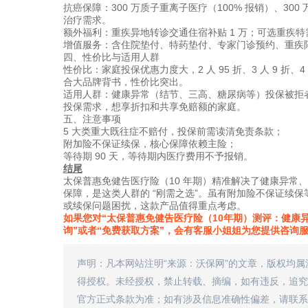
抗癌保障：300 万质子重离子医疗（100% 报销）、300 
治疗需求。
额外福利：重疾异地转诊交通住宿补贴 1 万；可选重疾特需
增值服务：含住院垫付、特药垫付、专家门诊预约、重疾陪
四、性价比与适用人群
性价比：家庭投保优惠力度大，2 人 95 折、3 人 9 
合大品牌背书，性价比突出。
适用人群：健康异常（结节、三高、糖尿病等）投保被拒者
投保需求，想享折扣和共享免赔额的家庭。
五、注意事项
5 大类重大既往症不赔付，投保前需读清免责条款；
附加险不保证续保，核心保障依赖主险；
等待期 90 天，等待期内医疗费用不予报销。
结尾
太保普惠免健告医疗险（10 年期）精准解决了健康异常、高
保障，是这类人群的 “刚需之选”。虽有附加险不保证续
或续保问题困扰，这款产品值得重点考虑。
如果您对“太保普惠免健告医疗险（10年期）测评：健康异
询”或者“免费获取方案”，会有客服小姐姐为您提供咨询
声明：凡本网站注明“来源：沃保网”的文章，版权均
得授权。未经授权，禁止转载、摘编，如有违反，追究
官方正式条款为准；如有涉及信息准确性偏差，请联系