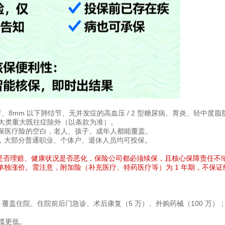
节、8mm 以下肺结节、无并发症的高血压 / 2 型糖尿病、胃炎、轻中度脂
 大类重大既往症除外（以条款为准）。
群投保医疗险的空白，老人、孩子、成年人都能覆盖。
，大部分普通职业、个体户、退休人员均可投保。
内无论是否理赔、健康状况是否恶化，保险公司都必须续保，且核心保障责任不
独涨价。需注意，附加险（补充医疗、特药医疗等）为 1 年期，不保证
0 万，覆盖住院、住院前后门急诊、术后康复（5 万）、外购药械（100 万）
槛更低。