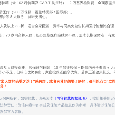
万特药（含 162 种特药及 CAR-T 抗癌针）、2 万基因检测费，全面覆盖
医疗（200 万保额，覆盖特需部 / 国际部）。
诊等 8 大服务，就医更省心。
折、4 人及以上 85 折，适合全家配置；费率与同类免健告长期医疗险相比合理
；70 岁内高龄人群；担心短期医疗险续保不稳，追求长期保障者；有家
龄人群投保难、续保难的问题，10 年保证续保 + 医保内外全覆盖 + 大
保等小不足，但核心优势突出，家庭投保还能享优惠。若你正被健康状况、
常人群的稳妥之选！‌‌”感兴趣，或者有其他想要了解的，都可以点击“立
服务！
属沃保网所有，如需转载，请先阅读
《内容转载授权说明》
，按照相关规定
法律责任；资讯内容中如有提及保险产品信息仅供参考，具体请以保险公
沃保官方客服。