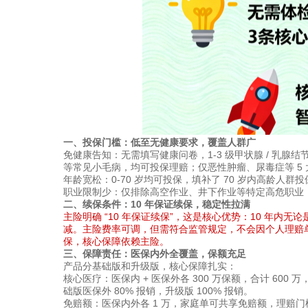
一、投保门槛：低至无健康要求，覆盖人群广
免健康告知：无需填写健康问卷，1-3 级甲状腺 / 乳腺结
等常见小毛病，均可投保理赔；仅恶性肿瘤、尿毒症等 5
年龄宽松：0-70 岁均可投保，填补了 70 岁内高龄人
职业限制少：仅排除高空作业、井下作业等特定高危职业
二、续保条件：10 年保证续保，稳定性拉满
主险明确 “10 年保证续保”，这是核心优势：10 年
减。主险费率可调，但需符合监管规定，不会因个人理赔单
保，核心保障依赖主险。
三、保障责任：医保内外全覆盖，保额充足
产品分基础版和升级版，核心保障扎实：
核心医疗：医保内 + 医保外各 300 万保额，合计 60
础版医保外 80% 报销，升级版 100% 报销。
免赔额：医保内外各 1 万，家庭单可共享免赔额，理赔门