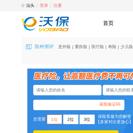
汕头
登录
注册
首页
险种测评
意外险
重疾险
医疗险
寿险
少儿险
|
|
|
|
获取验证码
保险客服为您解答
您需要
1位
2位
3位
【多家对比更放心