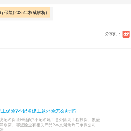
疗保险(2025年权威解析)
分享到：
工保险?不记名建工意外险怎么办理?
统记名保险难适配?不记名建工意外险凭工程投保、覆盖
障刚需。哪些险企有相关产品?本文聚焦热门承保公司，
障。