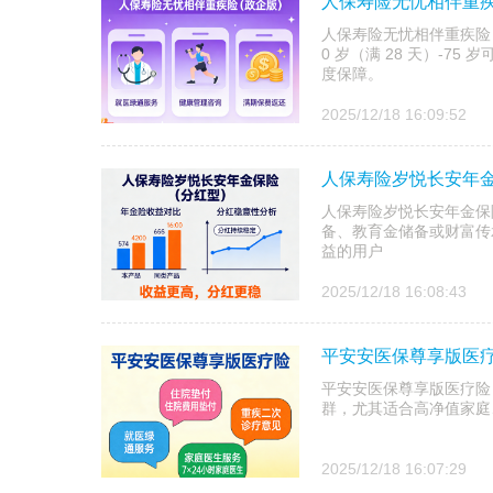
人保寿险无忧相伴重
人保寿险无忧相伴重疾险
0 岁（满 28 天）-
度保障。
2025/12/18 16:09:52
人保寿险岁悦长安年金
人保寿险岁悦长安年金保险
备、教育金储备或财富传
益的用户
2025/12/18 16:08:43
平安安医保尊享版医
平安安医保尊享版医疗险，
群，尤其适合高净值家庭
2025/12/18 16:07:29