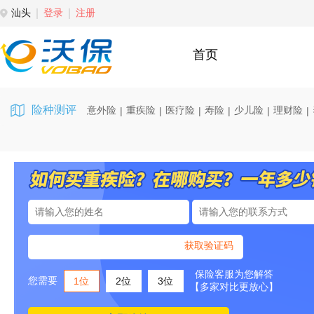
汕头
登录
注册
首页
险种测评
意外险
重疾险
医疗险
寿险
少儿险
理财险
|
|
|
|
|
|
获取验证码
保险客服为您解答
您需要
1位
2位
3位
【多家对比更放心】