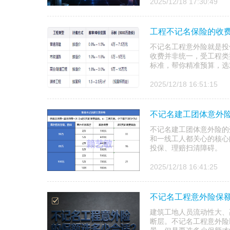
2025/12/18 17:30:49
工程不记名保险的收费
不记名工程意外险就是投
收费并非统一，受工程类
标准，帮你精准预算，选
2025/12/18 16:51:15
不记名建工团体意外
不记名建工团体意外险的
和一线工人都关心的核心
投保、理赔扫清障碍。
2025/12/18 16:41:25
不记名工程意外险保额
建筑工地人员流动性大、
断层。不记名工程意外险