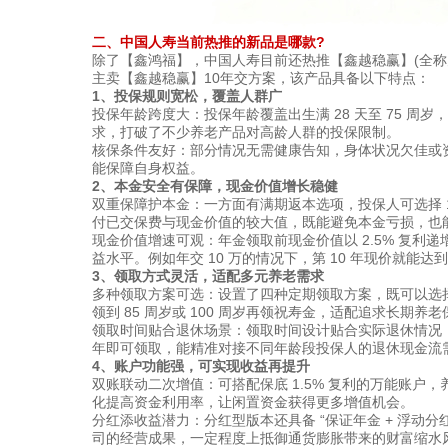
二、中国人寿当前热推的新品是哪款?
除了【鑫鸿福】，中国人寿目前还热推【鑫越稳赢】(全称为
主卖【鑫越稳赢】10年交方案，该产品具备以下特点：
1、投保规则宽松，覆盖人群广
投保年龄跨度大：投保年龄覆盖出生满 28 天至 75 周
求，打破了不少养老产品对高龄人群的投保限制。
核保条件友好：部分情况无需健康告知，身体状况欠佳或
能保障自身权益。
2、本金安全有保障，现金价值增长稳健
双重保障护本金：一方面有满期返本选项，投保人可选择 15
付已交保费与现金价值的较大值，既能避免本金亏损，也
现金价值增速可观：年金领取前现金价值以 2.5% 复利
益水平。例如年交 10 万的情况下，第 10 年现价就能达
3、领取方式灵活，适配多元养老需求
多种领取方案可选：设置了四种定期领取方案，既可以选择领
领到 85 周岁或 100 周岁再领祝寿金，适配追求长期养
领取时间贴合退休场景：领取时间设计贴合实际退休情况，如
年即可领取，能精准对接不同年龄段投保人的退休现金流
4、账户功能强，可实现收益再提升
双账联动二次增值：可搭配保底 1.5% 复利的万能账户
化提高资金利用率，让闲置资金获得更多增值机会。
分红添收益潜力：分红型版本还具备 “保证年金 + 浮动
司的经营成果，一定程度上抵御通货膨胀带来的财富缩水