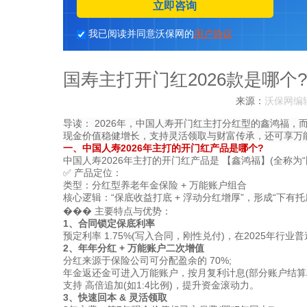
立即咨询
我已阅读并同意沃保网的
用户协议
国寿主打开门红2026款是哪个
来源：
沃保网编
导读：
2026年，中国人寿开门红主打分红型的鑫鸿福，
现金价值稳健增长，支持灵活领取与财富传承，还可享万
一、中国人寿2026年主打的开门红产品是哪个?
中国人寿2026年主打的开门红产品是 【鑫鸿福】(全称为
✅ 产品定位：
类型：分红型养老年金保险 + 万能账户组合
核心逻辑：“保底收益打底 + 浮动分红增厚”，形成“下有
��� 主要特点与优势：
1、合同锁定保底利率
预定利率 1.75%(写入合同，刚性兑付)，在2025年行
2、年年分红 + 万能账户二次增值
分红来源于保险公司可分配盈余的 70%;
年金返还金可进入万能账户，按月复利计息(部分账户结算利率
支持 高倍追加(如1:4比例)，提升资金滚动力。
3、快速回本 & 灵活领取