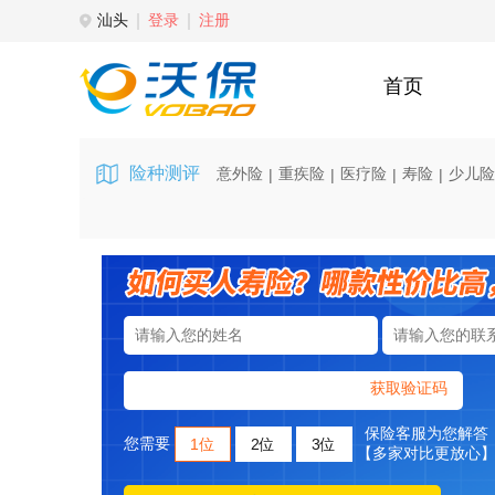
汕头
登录
注册
首页
险种测评
意外险
重疾险
医疗险
寿险
少儿险
|
|
|
|
获取验证码
保险客服为您解答
您需要
1位
2位
3位
【多家对比更放心