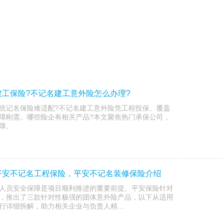
工保险?不记名建工意外险怎么办理?
统记名保险难适配?不记名建工意外险凭工程投保、覆盖
障刚需。哪些险企有相关产品?本文聚焦热门承保公司，
障。
平安不记名工程保险，平安不记名装修保险介绍
人员安全保障是项目顺利推进的重要前提。平安保险针对
，推出了三款针对性极强的团体意外险产品，以下从适用
详细拆解，助力相关企业与负责人精...