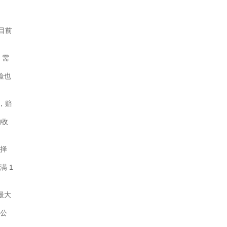
目前
 需
险也
，赔
的收
选择
 1
最大
险公