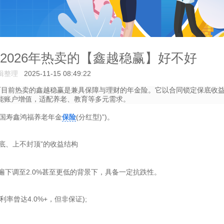
?2026年热卖的【鑫越稳赢】好不好
辑整理
2025-11-15 08:49:22
而目前热卖的鑫越稳赢是兼具保障与理财的年金险。它以合同锁定保底收
能账户增值，适配养老、教育等多元需求。
“国寿鑫鸿福养老年金
保险
(分红型)”)。
托底、上不封顶”的收益结构
业普遍下调至2.0%甚至更低的背景下，具备一定抗跌性。
曾达4.0%+，但非保证);