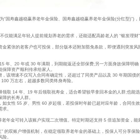
“国寿鑫越稳赢养老年金保险、国寿鑫越稳赢养老年金保险(分红型)”)，
岁，不仅能满足年轻人提前规划养老的需求，还能适配高龄老人的 “银发理财”
资金紧张的老客户也可投保，部分版本还附加豁免条款，即便遇到突发风
 年、20 年或 30 年满期，到期能返还全部保费;另一方面身故保障明确
能保障资产顺利传承给家人。
递增，该增速不仅写入合同有确定性，还超过了同类产品以及 30 年期国债
到 100 万左右，超越多数同类终身寿险。
取 14 年、19 年后领取祝寿金，适合希望较早拿回本金的人群;也能
老保障的长寿人群。
女性 55 岁、男性 60 岁起领，若投保时年龄已超对应年龄，合同生效满
需求。
，养老年金可转入该账户实现二次增值。特定时期还支持 5 倍追加资金，能
分红” 的双账户增值机制，在稳定领取养老年金的基础上，投保人可分享保
风险。