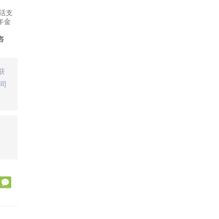
活支
年金
咨
获
司