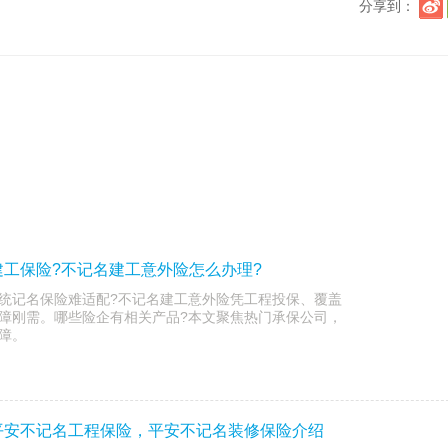
分享到：
工保险?不记名建工意外险怎么办理?
统记名保险难适配?不记名建工意外险凭工程投保、覆盖
障刚需。哪些险企有相关产品?本文聚焦热门承保公司，
障。
平安不记名工程保险，平安不记名装修保险介绍