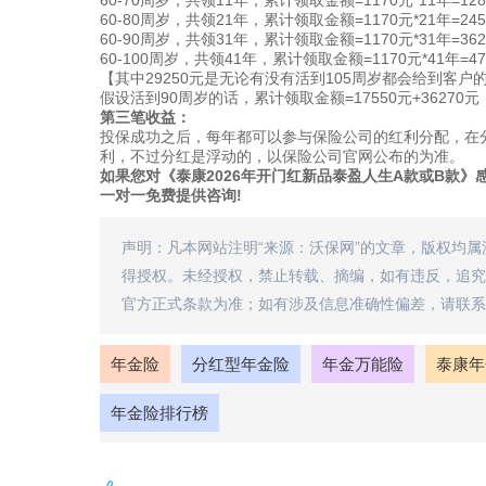
60-70周岁，共领11年，累计领取金额=1170元*11年=12
60-80周岁，共领21年，累计领取金额=1170元*21年=24
60-90周岁，共领31年，累计领取金额=1170元*31年=36
60-100周岁，共领41年，累计领取金额=1170元*41年=47
【其中29250元是无论有没有活到105周岁都会给到客户
假设活到90周岁的话，累计领取金额=17550元+362
第三笔收益：
投保成功之后，每年都可以参与保险公司的红利分配，在分
利，不过分红是浮动的，以保险公司官网公布的为准。
如果您对《泰康2026年开门红新品
泰盈人生A款或B款
》
一对一免费提供咨询!
声明：凡本网站注明“来源：沃保网”的文章，版权均
得授权。未经授权，禁止转载、摘编，如有违反，追究
官方正式条款为准；如有涉及信息准确性偏差，请联系
年金险
分红型年金险
年金万能险
泰康年
年金险排行榜