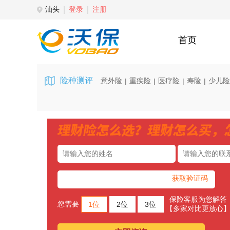
汕头
登录
注册
首页
险种测评
意外险
重疾险
医疗险
寿险
少儿险
|
|
|
|
获取验证码
保险客服为您解答
您需要
1位
2位
3位
【多家对比更放心