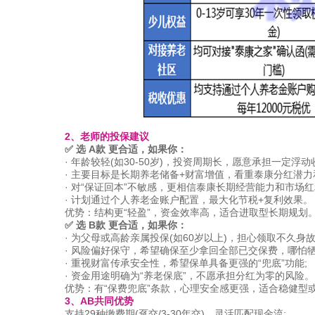
2、老师的投保建议
✅ 选 A款 更合适，如果你：
· 年龄较轻(如30-50岁)，投资周期长，愿意承担一定浮动
· 主要目标是长期养老储备+财富增值，看重泰康分红潜力
· 对“保证回本”不敏感，更相信泰康长期经营能力和市场红
· 计划通过个人养老金账户配置，最大化节税+复利效果。
优势：结构更“轻盈”，资金效率高，适合进取型长期规划
✅ 选 B款 更合适，如果你：
· 为父母或高龄亲属投保(如60岁以上)，担心领取不久身故
· 风险偏好保守，希望确保至少拿回全部已交保费，哪怕牺
· 重视财富传承安全性，希望保单具备更强的“兜底”功能;
· 资金用途明确为“养老保底”，不愿承担分红为零的风险。
优势：有“保费兜底”条款，心理安全感更强，适合稳健型
3、AB共同优势
支持29种缴费期(趸交/3-30年交)，灵活匹配现金流;