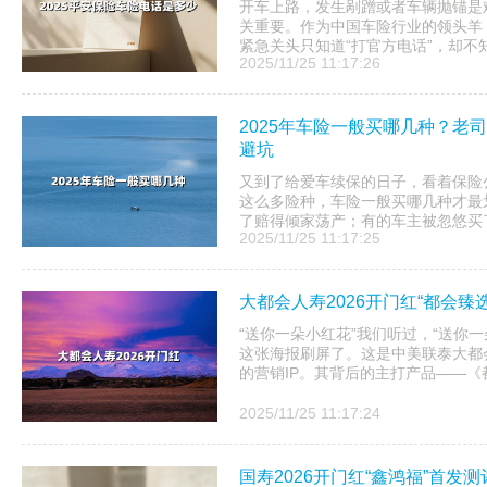
开车上路，发生剐蹭或者车辆抛锚是
关重要。作为中国车险行业的领头羊
紧急关头只知道“打官方电话”，却不知
2025/11/25 11:17:26
2025年车险一般买哪几种？老司
避坑
又到了给爱车续保的日子，看着保险
这么多险种，车险一般买哪几种才最
了赔得倾家荡产；有的车主被忽悠买了“
2025/11/25 11:17:25
大都会人寿2026开门红“都会臻
“送你一朵小红花”我们听过，“送你
这张海报刷屏了。这是中美联泰大都会人
的营销IP。其背后的主打产品——《都
2025/11/25 11:17:24
国寿2026开门红“鑫鸿福”首发