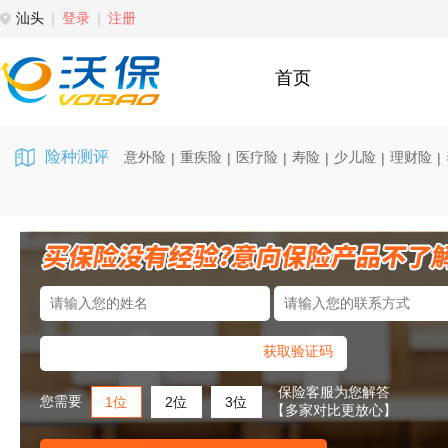
汕头
登录
注册
首页
险种测评
意外险
重疾险
医疗险
寿险
少儿险
理财险
|
|
|
|
|
|
获取验证码
保险客服为您解答
您需要
1位
2位
3位
【多家对比更放心】