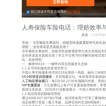
立即咨询
我已阅读并同意沃保网的
用户协议
人寿保险车险电话：理赔效率
来源：
沃保网编
导读：
当车辆发生事故时，你能否快速拨通那串代表生命线的
理赔”，这些承诺是否真能兑现？
当车辆发生事故时，你能否快速拨通那串代表生命线的车险电话
这些承诺是否真能兑现？本文不仅将为你详解车险电话背后
坑、高效维权。
一、解密95519：一键呼叫背后的服务生态链
1.1 从号码到服务的多维竞争力
中国人寿车险服务依托95519全国统一热线，融合三种差
24小时语音自助服务
：支持报案定位、保单查询等基础操
人工响应黄金窗口
：每日8:00-22:00专属顾问对接，
VIP专属通道
：万元保费以上客户可直通高级理赔师，享
值得注意的是，2025年行业数据显示：中国人寿的市区查勘
1.2 电话投保的隐秘优势链
通过4008-007-007转2号键，电话投保用户可享三重独
动态保费计算器（输入车龄、品牌后实时生成6档报价）