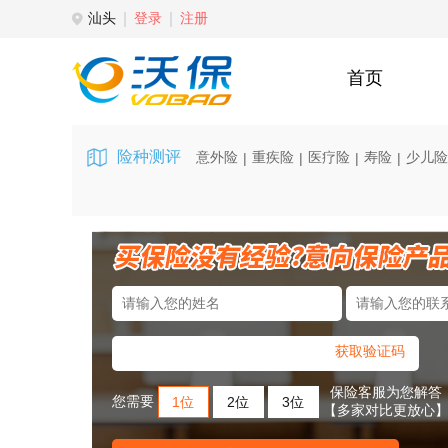
汕头
登录
注册
首页
险种测评
意外险
重疾险
医疗险
寿险
少儿险
|
|
|
|
获取验证码
保险客服为您解答
您需要
1位
2位
3位
【多家对比更放心