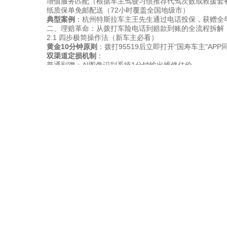
增值服务匹配（根据车主驾驶习惯推荐代驾次数或救援套
纸质保单免邮配送（72小时覆盖全国地级市）
典型案例
：杭州特斯拉车主王先生通过电话投保，获赠全
二、理赔革命：从拨打车险电话到赔款到账的全流程拆解
2.1 四步极简操作法（新车主必看）
黄金10分钟原则
：拨打95519后立即打开"国寿车主"AP
双渠道定损机制
：
普通剐蹭：AI图像识别系统1分钟输出维修估价
重大事故：查勘员佩戴AR眼镜直播拆解过程，规避二次定
电子签名革新
：短信链接直签赔付确认书，取代传统纸质
多账户穿透支付
：支持理赔款直达修理厂对公账户（需提
2.2 夜间出险的生存指南
针对22:00-次日8:00时段的特殊处理方案：
视频取证云同步
：通过微信小程序拍摄带GPS时间水印的
三方见证人制度
：可邀请便利店店员等第三方扫码确认事
代步车先行调度
：损失超5000元案件可申请免费代步车
三、2025年车险电话服务的三大变革预测
3.1 智能语音助手的服务边界突破
目前测试中的"智能车险专员3.0"已实现：
方言交互（覆盖8种主要方言）
情绪感知（自动识别焦虑情绪转接人工）
理赔预判（根据语音描述自动测算预估赔付率）
3.2 区块链技术的场景落地
中国人寿正在推进的"双链计划"包含：