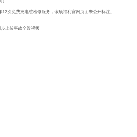
餐）
年12次免费充电桩检修服务，该项福利官网页面未公开标注。
P同步上传事故全景视频
损争议
回传
前备案）
现场视频
故状态
（北上广深4小时内送达）