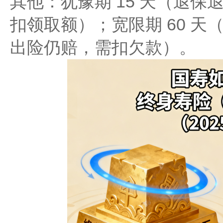
其他：犹豫期 15 天（退
扣领取额）；宽限期 60 
出险仍赔，需扣欠款）。