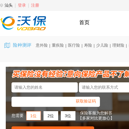
汕头
登录
注册
首页
险种测评
意外险
重疾险
医疗险
寿险
少儿险
理财险
|
|
|
|
|
|
获取验证码
保险客服为您解答
您需要
1位
2位
3位
【多家对比更放心】