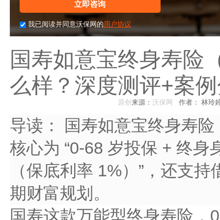
立即咨询
我已阅读并同意沃保网的
用户协议
国寿如意宝终身寿险（
么样？深度测评+案例
原创
来源：
沃保网
作者： 林玲
导读：
国寿如意宝终身寿险（
核心为 “0-68 岁投保 + 
（保底利率 1%）”，还支
期财富规划。
国寿这款万能型终身寿险，0-