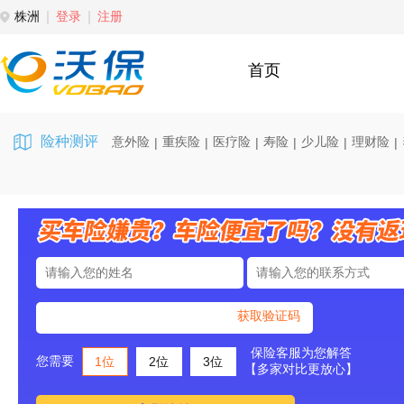
株洲
登录
注册
首页
险种测评
意外险
重疾险
医疗险
寿险
少儿险
理财险
|
|
|
|
|
|
获取验证码
保险客服为您解答
您需要
1位
2位
3位
【多家对比更放心】