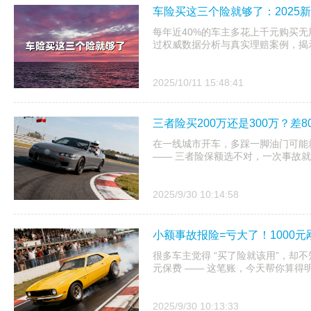
车险买这三个险就够了：2025
每年近40%的车主多花上千元购买
过权威数据分析与真实理赔案例，揭
2025/10/11 15:48:41
三者险买200万还是300万？
在一线城市开车，多踩一脚油门可能
—— 三者险保额选不对，一次事故
2025/9/30 10:14:58
小额事故报险=亏大了！1000
很多车主觉得 “买了险就该用”，却不
元保费 —— 这笔账，今天帮你算得明
2025/9/30 10:13:33