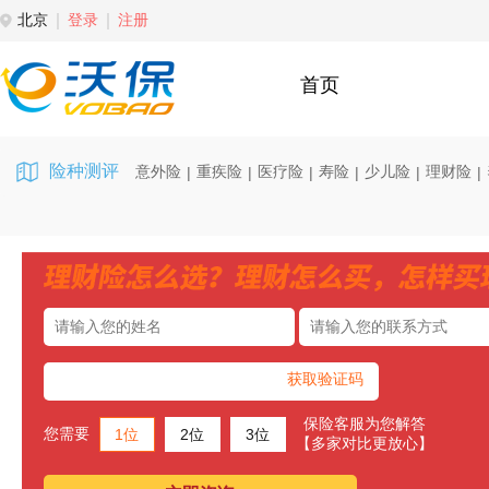
北京
登录
注册
首页
险种测评
意外险
重疾险
医疗险
寿险
少儿险
理财险
|
|
|
|
|
|
获取验证码
保险客服为您解答
您需要
1位
2位
3位
【多家对比更放心】