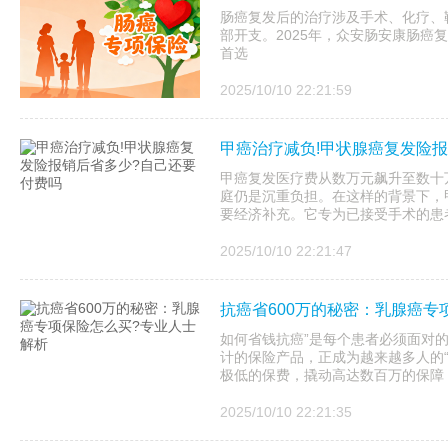
肠癌复发后的治疗涉及手术、化疗、
部开支。2025年，众安肠安康肠癌
首选
2025/10/10 22:21:59
甲癌治疗减负!甲状腺癌复发险
甲癌复发医疗费从数万元飙升至数十
庭仍是沉重负担。在这样的背景下，
要经济补充。它专为已接受手术的患者
2025/10/10 22:21:47
抗癌省600万的秘密：乳腺癌专
如何省钱抗癌”是每个患者必须面对的
计的保险产品，正成为越来越多人的
极低的保费，撬动高达数百万的保障，真
2025/10/10 22:21:35