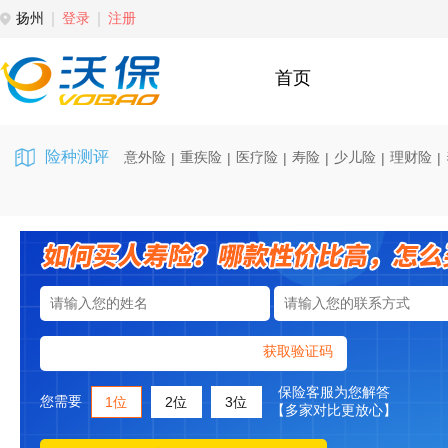
扬州
登录
注册
首页
险种测评
意外险
重疾险
医疗险
寿险
少儿险
理财险
|
|
|
|
|
|
获取验证码
保险客服为您解答
您需要
1位
2位
3位
【多家对比更放心】