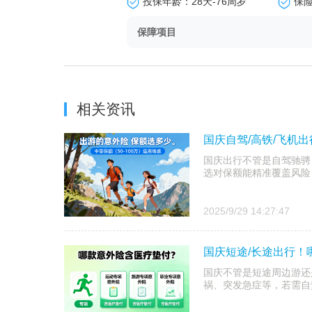
投保年龄：28天-76周岁
保
保障项目
相关资讯
国庆自驾/高铁/飞机
国庆出行不管是自驾驰骋
选对保额能精准覆盖风险
2025/9/29 14:27:47
国庆短途/长途出行！
国庆不管是短途周边游还
祸、突发急症等，若需自