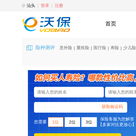
汕头
登录
注册
首页
险种测评
意外险
重疾险
医疗险
寿险
少儿险
|
|
|
|
获取验证码
保险客服为您解答
您需要
1位
2位
3位
【多家对比更放心