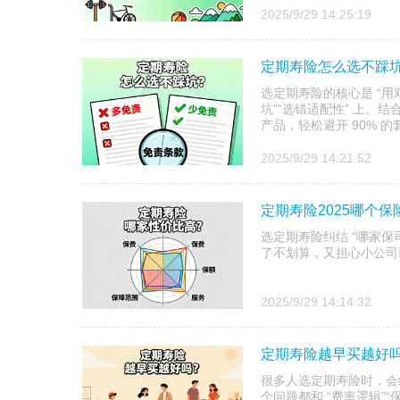
2025/9/29 14:25:19
定期寿险怎么选不踩坑
选定期寿险的核心是 “用
坑”“选错适配性” 上。结
产品，轻松避开 90% 的套
2025/9/29 14:21:52
定期寿险2025哪个
选定期寿险纠结 “哪家保司
了不划算，又担心小公司
2025/9/29 14:14:32
定期寿险越早买越好
很多人选定期寿险时，会纠
个问题都和 “费率逻辑”