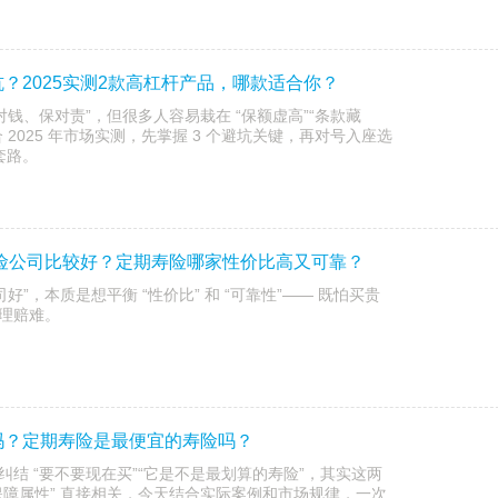
？2025实测2款高杠杆产品，哪款适合你？
对钱、保对责”，但很多人容易栽在 “保额虚高”“条款藏
合 2025 年市场实测，先掌握 3 个避坑关键，再对号入座选
路。​
保险公司比较好？定期寿险哪家性价比高又可靠？
好”，本质是想平衡 “性价比” 和 “可靠性”—— 既怕买贵
理赔难。
吗？定期寿险是最便宜的寿险吗？
结 “要不要现在买”“它是不是最划算的寿险”，其实这两
“保障属性” 直接相关，今天结合实际案例和市场规律，一次