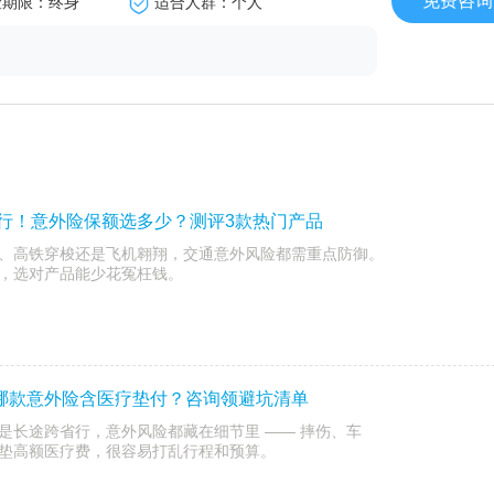
免费咨询
险期限：终身
适合人群：个人
出行！意外险保额选多少？测评3款热门产品
、高铁穿梭还是飞机翱翔，交通意外风险都需重点防御。
，选对产品能少花冤枉钱。
哪款意外险含医疗垫付？咨询领避坑清单
是长途跨省行，意外风险都藏在细节里 —— 摔伤、车
垫高额医疗费，很容易打乱行程和预算。