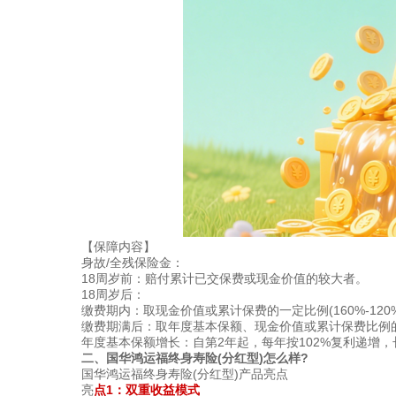
【保障内容】
身故/全残保险金​：​
​​18周岁前​​：赔付累计已交保费或现金价值的较大者。
​​18周岁后​​：
​​缴费期内​​：取现金价值或累计保费的一定比例(160%-12
​​缴费期满后​​：取年度基本保额、现金价值或累计保费比
​​年度基本保额增长​​：自第2年起，每年按102%复利递
二、国华鸿运福终身寿险(分红型)怎么样?
国华鸿运福终身寿险(分红型)产品亮点
​​亮
点1：双重收益模式​​