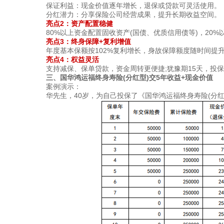
​​保证利益​​：现金价值逐年增长，退保或贷款可灵活使用。
​​分红潜力​​：分享保险公司经营成果，提升长期收益空间。
​​亮点2：资产配置稳健​​
80%以上资金配置固收资产(国债、优质信用债等)，20
​​​​亮点3：终身保障+复利增值​​
年度基本保额按102%复利增长，身故保障额度随时间提
​​​​亮点4：权益灵活​​
支持减保、保单贷款，资金周转更便捷;犹豫期15天，投
三、国华鸿运福终身寿险(分红型)交5年收益+现金价值
案例演示：
华先生，40岁，为自己投保了《国华鸿运福终身寿险(分红型